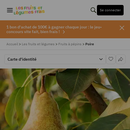
Se connecter
1 bon d'achat de 100€ à gagner chaque jour : le jeu-
concours vite fait, bien frais !
Accueil
>
Les fruits et légumes
>
Fruits à pépins
>
Poire
Carte d'identité