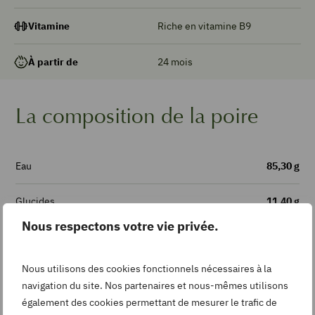
Riche en vitamine B9
Vitamine
24 mois
À partir de
La composition de la poire
Eau
85,30 g
Glucides
11,40 g
Nous respectons votre vie privée.
Fibres
3,10 g
Nous utilisons des cookies fonctionnels nécessaires à la
Vitamine B9
12,60 µg
navigation du site. Nos partenaires et nous-mêmes utilisons
également des cookies permettant de mesurer le trafic de
Cuivre
0,05 mg