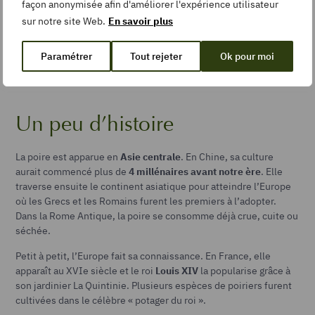
façon anonymisée afin d'améliorer l'expérience utilisateur
sur notre site Web.
En savoir plus
Polyphénols totaux
8,32 mg
Paramétrer
Tout rejeter
Ok pour moi
Source :
Aprifel
Un peu d’histoire
La poire est apparue en
Asie centrale
. En Chine, sa culture
aurait commencé plus de
4 millénaires avant notre ère
. Elle
traverse ensuite le continent asiatique pour atteindre l’Europe
où les Grecs et les Romains furent les premiers à l’adopter.
Dans la Rome Antique, la poire se consomme déjà crue, cuite ou
séchée.
Petit à petit, l’Europe fait sa connaissance. En France, elle
apparaît au XVIe siècle et le roi
Louis XIV
la popularise grâce à
son jardinier La Quintinie. Plusieurs espèces de poiriers furent
cultivées dans le célèbre « potager du roi ».