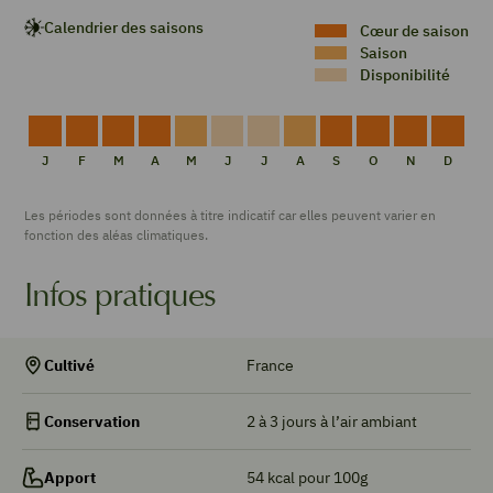
Calendrier des saisons
Cœur de saison
Saison
Disponibilité
CŒUR
CŒUR
CŒUR
CŒUR
DE
DISPONIBILITÉ
DISPONIBILITÉ
DE
CŒUR
CŒUR
CŒUR
CŒUR
DE
DE
DE
DE
SAISON
SAISON
DE
DE
DE
DE
J
F
M
A
M
J
J
A
S
O
N
D
SAISON
SAISON
SAISON
SAISON
SAISON
SAISON
SAISON
SAISO
Les périodes sont données à titre indicatif car elles peuvent varier en
fonction des aléas climatiques.
Infos pratiques
France
Cultivé
2 à 3 jours à l’air ambiant
Conservation
54 kcal pour 100g
Apport