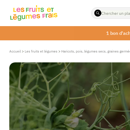
ENTREZ
LES
TERMES
À
1 bon d'ach
RECHERCHER
Accueil
>
Les fruits et légumes
>
Haricots, pois, légumes secs, graines germé