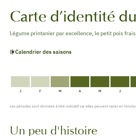
Carte d’identité du
Légume printanier par excellence, le petit pois frais 
Calendrier des saisons
DISPONIBILITÉ
DISPONIBILITÉ
DE
CŒUR
CŒUR
CŒUR
SAISON
DE
DE
DE
J
F
M
A
M
J
SAISON
SAISON
SAISON
Les périodes sont données à titre indicatif car elles peuvent varier en foncti
Un peu d'histoire