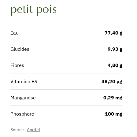
petit pois
Eau
77,40 g
Glucides
9,93 g
Fibres
4,80 g
Vitamine B9
38,20 µg
Manganèse
0,29 mg
Phosphore
100 mg
Source :
Aprifel