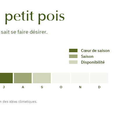
 petit pois
sait se faire désirer.
Cœur de saison
Saison
Disponibilité
CŒUR
DE
DISPONIBILITÉ
PAS
PAS
PAS
DE
SAISON
DE
DE
DE
J
A
S
O
N
D
SAISON
DISPONIBILITÉ
DISPONIBILITÉ
DISPONIBILITÉ
on des aléas climatiques.