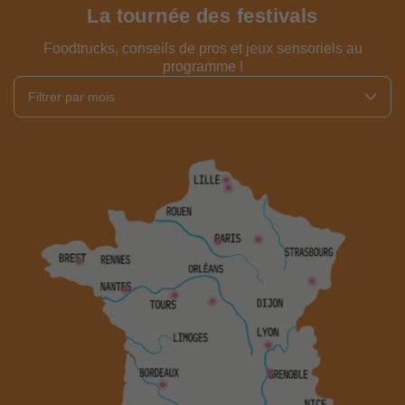
La tournée des festivals
Foodtrucks, conseils de pros et jeux sensoriels au
programme !
Filtrer par mois