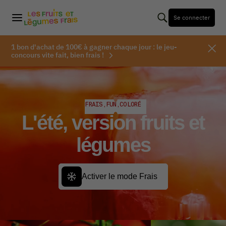
Se connecter
1 bon d'achat de 100€ à gagner chaque jour : le jeu-
concours vite fait, bien frais !
FRAIS,FUN,COLORÉ
L'été,
version fruits et
légumes
Activer le mode Frais