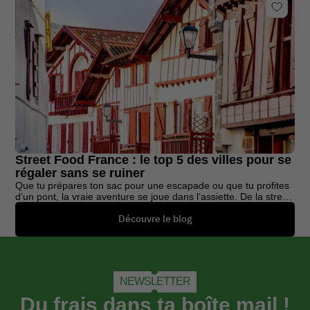
Esplanade du lac, Boulevard Barrier, Aix-les-Bains
10 juillet : 8h00 – 12 juillet : 17h00
JUIL
Terres du Son
10
Route du Ripault, Monts
11 juillet : 16h00 – 13 juillet : 17h00
JUIL
Les Déferlantes
11
Jardin du Lydia, le barcarès
Street Food France : le top 5 des villes pour se
régaler sans se ruiner
Que tu prépares ton sac pour une escapade ou que tu profites
16 juillet : 8h00 – 19 juillet : 17h00
d’un pont, la vraie aventure se joue dans l’assiette. De la street
Lovely Brive Festival
JUIL
16
food France vibrante aux petites pépites […]
Parc des 3 Provinces, Avenue Jacques et Bernadette Chirac,
Découvre le blog
Brive-la-gaillarde
16 juillet : 8h00 – 19 juillet : 17h00
JUIL
Les Vieilles Charrues
16
NEWSLETTER
Site de Kérampuilh, Carhaix-Plouguer
Du frais dans ta boîte mail !