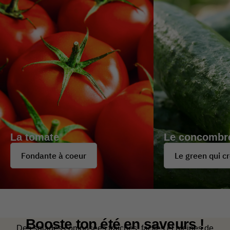
Le concombre
La nectarine
Le green qui croque
Fine et délicat
Booste ton été en saveurs !
Des salades composées fraîches, faciles et pleines de