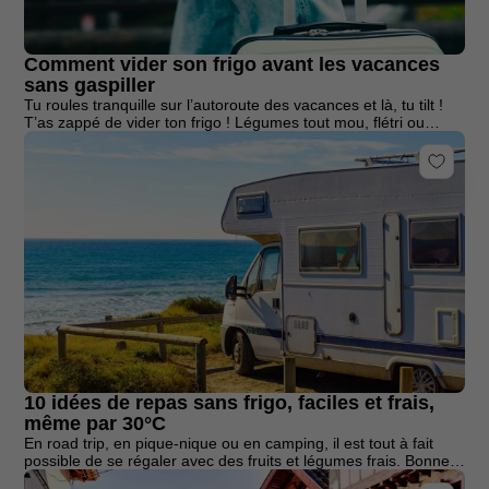
25 juin : 8h00 – 28 juin : 17h00
JUIN
Festival Garorock
25
Comment vider son frigo avant les vacances
Plaine de la Filhole, Marmande
sans gaspiller
Tu roules tranquille sur l’autoroute des vacances et là, tu tilt !
T’as zappé de vider ton frigo ! Légumes tout mou, flétri ou
encore pourri… Pour éviter que le […]
27 juin : 8h00 – 28 juin : 17h00
JUIN
Plein Air Festival
27
Parc Jacques Vernier, Douai
2 juillet : 8h00 – 5 juillet : 17h00
JUIL
La Nuit de l’Erdre
02
Parc du Port Mulon, Nort-sur-Erdre
2 juillet : 8h00 – 5 juillet : 17h00
JUIL
Les Eurockéennes de Belfort
02
Presqu'île du Malsaucy, Sermamagny
10 idées de repas sans frigo, faciles et frais,
même par 30°C
En road trip, en pique-nique ou en camping, il est tout à fait
possible de se régaler avec des fruits et légumes frais. Bonne
9 juillet : 8h00 – 12 juillet : 17h00
JUIL
nouvelle : pas besoin de frigo […]
Musilac
09