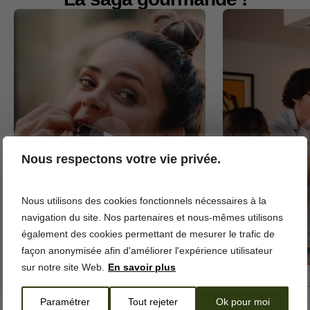
Nous respectons votre vie privée.
JAMAIS TROP FRAIS
Découvre ta salade vite fait,
Nous utilisons des cookies fonctionnels nécessaires à la
bien frais !
navigation du site. Nos partenaires et nous-mêmes utilisons
Un arc-en-ciel de fruits et légumes
également des cookies permettant de mesurer le trafic de
frais pour un été gourmand, coloré et
façon anonymisée afin d'améliorer l'expérience utilisateur
plein d’énergie.
sur notre site Web.
En savoir plus
C’est parti !
Paramétrer
Tout rejeter
Ok pour moi