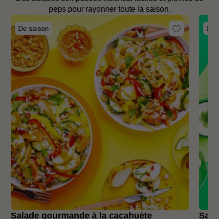
peps pour rayonner toute la saison.
De saison
De 
Salade gourmande à la cacahuète
Sala