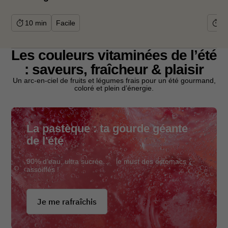
10
min
Facile
1
Les couleurs vitaminées de l’été
: saveurs, fraîcheur & plaisir
Un arc-en-ciel de fruits et légumes frais pour un été gourmand,
coloré et plein d’énergie.
La pastèque : ta gourde géante
de l'été
90% d’eau, ultra sucrée… le must des estomacs
assoiffés !
Je me rafraîchis