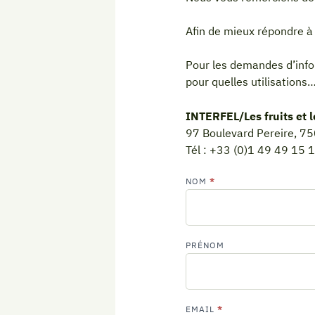
Afin de mieux répondre à
Pour les demandes d’infor
pour quelles utilisations
INTERFEL/Les fruits et 
97 Boulevard Pereire, 7
Tél : +33 (0)1 49 49 15 
Contactez-
NOM
*
nous
PRÉNOM
EMAIL
*