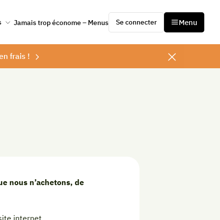
Se connecter
Menu
s
Jamais trop économe – Menus
en frais !
ue nous n’achetons, de
ite internet.