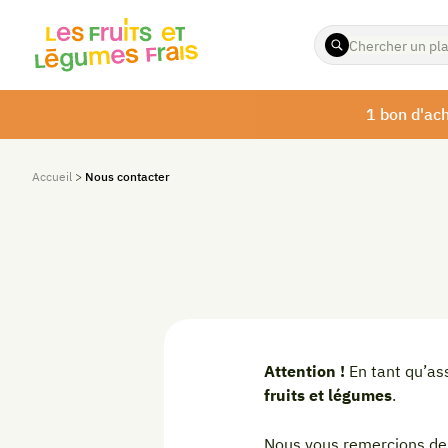
ENTREZ
LES
TERMES
À
1 bon d'ach
RECHERCHER
Accueil
>
Nous contacter
Attention !
En tant qu’ass
fruits et légumes
.
Nous vous remercions de l’