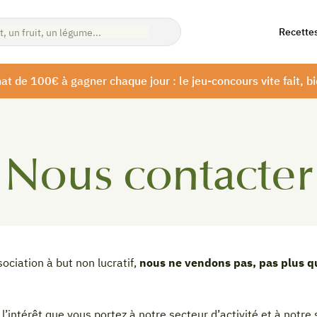
Recette
at de 100€ à gagner chaque jour : le jeu-concours vite fait, bi
Nous contacter
ociation à but non lucratif,
nous ne vendons pas, pas plus q
intérêt que vous portez à notre secteur d’activité et à notre s