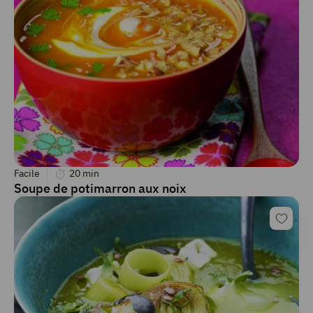
Facile
20
min
Soupe de potimarron aux noix