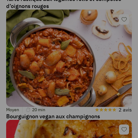
d’oignons rouges
2 avis
Moyen
20
min
Bourguignon vegan aux champignons