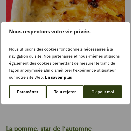
Nous respectons votre vie privée.
Nous utilisons des cookies fonctionnels nécessaires à la
navigation du site. Nos partenaires et nous-mêmes utilisons
également des cookies permettant de mesurer le trafic de
façon anonymisée afin d'améliorer l'expérience utilisateur
5 avis
sur notre site Web.
En savoir plus
Facile
15
min
Gratin butternut dauphinois
Paramétrer
Tout rejeter
Ok pour moi
La pomme, star de l’automne