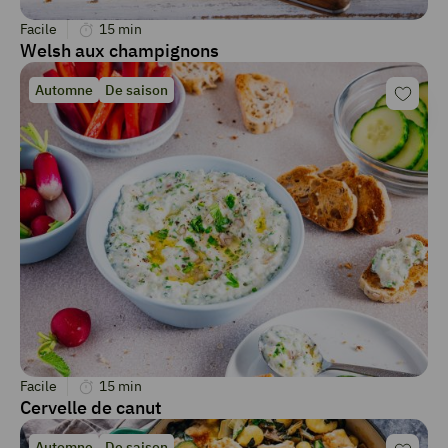
Facile
15
min
Welsh aux champignons
Automne
De saison
Facile
15
min
Cervelle de canut
Automne
De saison