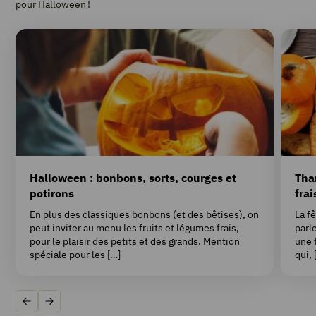
pour Halloween !
Halloween : bonbons, sorts, courges et
Tha
potirons
frai
En plus des classiques bonbons (et des bêtises), on
La f
peut inviter au menu les fruits et légumes frais,
parl
pour le plaisir des petits et des grands. Mention
une 
spéciale pour les […]
qui, 
Précédent
Suivant