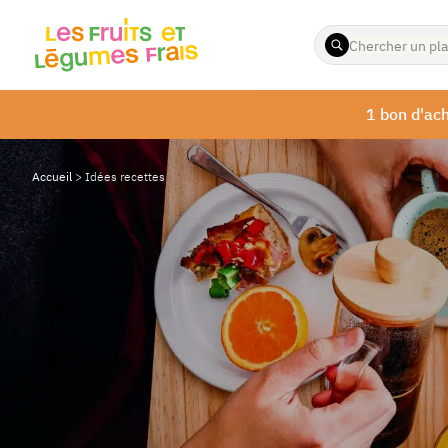
ENTREZ
LES
TERMES
À
1 bon d'ach
RECHERCHER
Accueil
>
Idées recettes