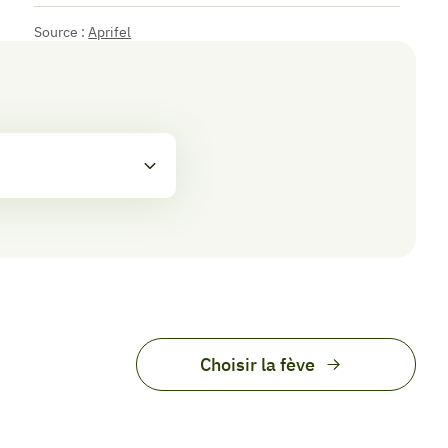
Source :
Aprifel
Choisir la fève