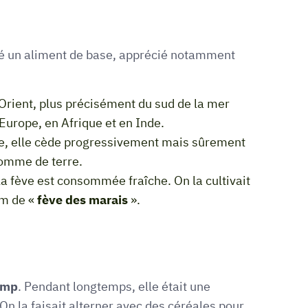
 été un aliment de base, apprécié notamment
Orient, plus précisément du sud de la mer
 Europe, en Afrique et en Inde.
ge, elle cède progressivement mais sûrement
 pomme de terre.
la fève est consommée fraîche. On la cultivait
om de «
fève des marais
».
amp
. Pendant longtemps, elle était une
 On la faisait alterner avec des céréales pour