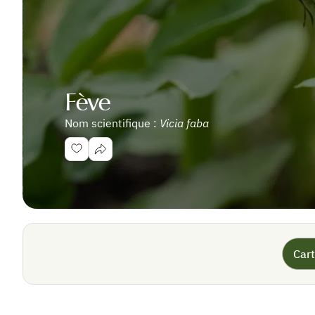
Fève
Nom scientifique :
Vicia faba
Cart