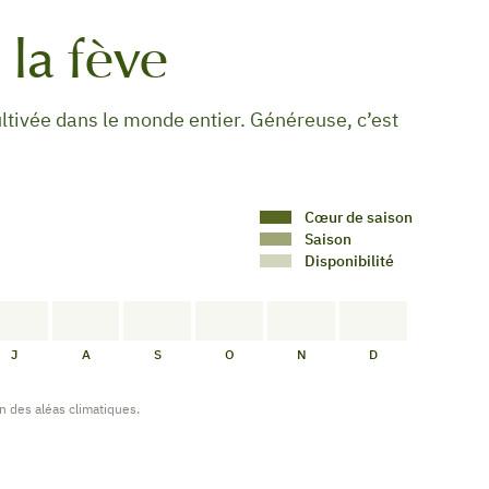
 la fève
cultivée dans le monde entier. Généreuse, c’est
Cœur de saison
Saison
Disponibilité
PAS
PAS
PAS
PAS
PAS
PAS
DE
DE
DE
DE
DE
DE
J
A
S
O
N
D
BILITÉ
DISPONIBILITÉ
DISPONIBILITÉ
DISPONIBILITÉ
DISPONIBILITÉ
DISPONIBILITÉ
DISPONIBILITÉ
on des aléas climatiques.