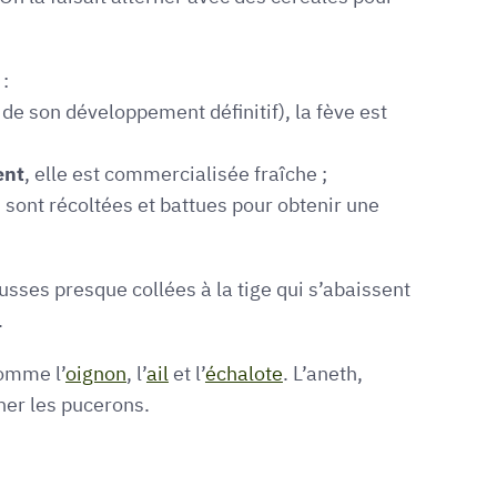
 :
é de son développement définitif), la fève est
ent
, elle est commercialisée fraîche ;
s sont récoltées et battues pour obtenir une
ousses presque collées à la tige qui s’abaissent
.
comme l’
oignon
, l’
ail
et l’
échalote
. L’aneth,
ner les pucerons.