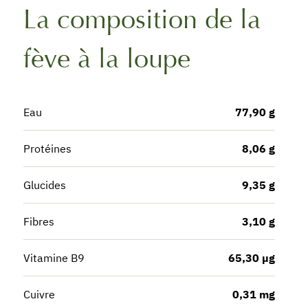
La composition de la
fève à la loupe
Eau
77,90 g
Protéines
8,06 g
Glucides
9,35 g
Fibres
3,10 g
Vitamine B9
65,30 µg
Cuivre
0,31 mg