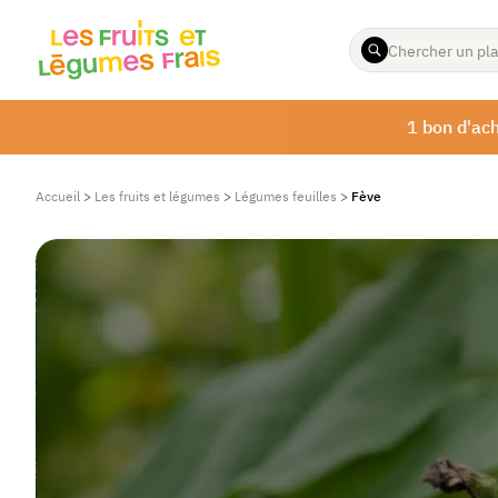
ENTREZ
LES
TERMES
À
1 bon d'ach
RECHERCHER
Accueil
>
Les fruits et légumes
>
Légumes feuilles
>
Fève