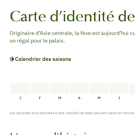
Carte d’identité de
Originaire d’Asie centrale, la fève est aujourd’hui 
un régal pour le palais.
Calendrier des saisons
PAS
PAS
PAS
PAS
PAS
PAS
DE
DE
DE
DE
DE
DE
J
F
M
A
M
J
DISPONIBILITÉ
DISPONIBILITÉ
DISPONIBILITÉ
DISPONIBILITÉ
DISPONIBILITÉ
DISPONI
Les périodes sont données à titre indicatif car elles peuvent varier en foncti