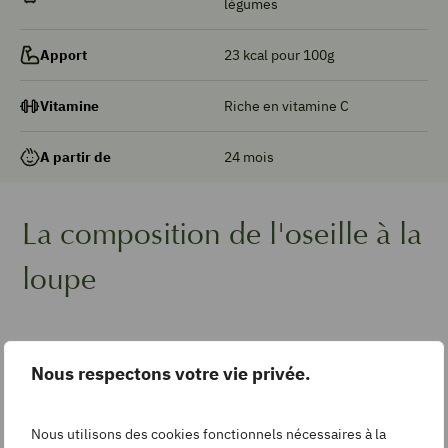
légumes
23 kcal pour 100g
Apport
Riche en vitamine C
Vitamine
24 mois
A partir de
La composition de l'oseille à la
loupe
Eau
93 g
Nous respectons votre vie privée.
Glucides
1,60 g
Nous utilisons des cookies fonctionnels nécessaires à la