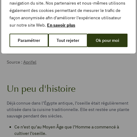
Fibres
1,80 g
navigation du site. Nos partenaires et nous-mêmes utilisons
également des cookies permettant de mesurer le trafic de
Vitamine C
48 mg
façon anonymisée afin d'améliorer l'expérience utilisateur
sur notre site Web.
En savoir plus
Magnésium
103 mg
Paramétrer
Tout rejeter
Ok pour moi
Potassium
390 mg
Source :
Aprifel
Un peu d'histoire
Déjà connue dans l’Égypte antique, l’oseille était régulièrement
utilisée dans la cuisine traditionnelle. Elle est restée une plante
sauvage pendant des siècles.
Ce n’est qu’au Moyen Âge que l’Homme a commencé à
cultiver l’oseille.