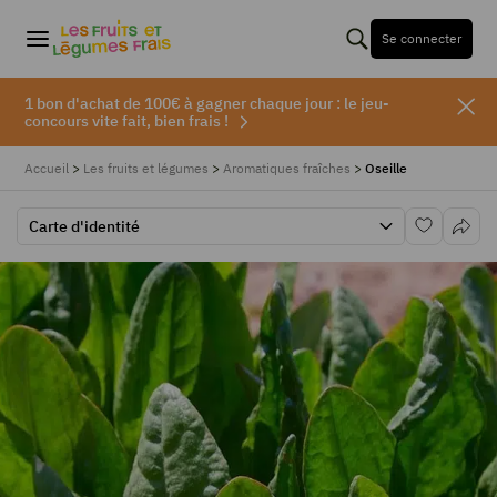
Se connecter
1 bon d'achat de 100€ à gagner chaque jour : le jeu-
concours vite fait, bien frais !
Accueil
>
Les fruits et légumes
>
Aromatiques fraîches
>
Oseille
Carte d'identité