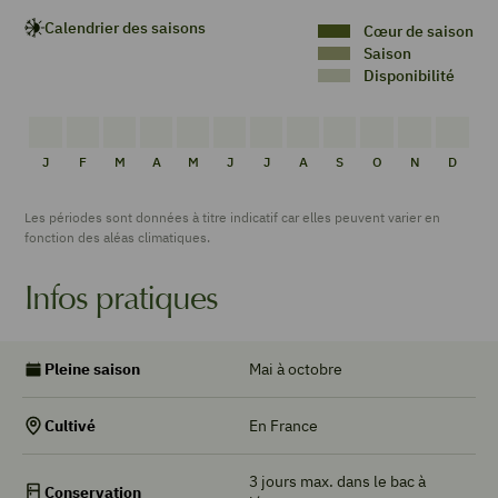
Calendrier des saisons
Cœur de saison
Saison
Disponibilité
PAS
PAS
PAS
PAS
PAS
PAS
PAS
PAS
PAS
PAS
PAS
PAS
DE
DE
DE
DE
DE
DE
DE
DE
DE
DE
DE
DE
J
F
M
A
M
J
J
A
S
O
N
D
DISPONIBILITÉ
DISPONIBILITÉ
DISPONIBILITÉ
DISPONIBILITÉ
DISPONIBILITÉ
DISPONIBILITÉ
DISPONIBILITÉ
DISPONIBILITÉ
DISPONIBILITÉ
DISPONIBILITÉ
DISPONIBILI
DISPON
Les périodes sont données à titre indicatif car elles peuvent varier en
fonction des aléas climatiques.
Infos pratiques
Mai à octobre
Pleine saison
En France
Cultivé
3 jours max. dans le bac à
Conservation