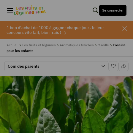
Se connecter
1 bon d'achat de 100€ à gagner chaque jour : le jeu-
concours vite fait, bien frais !
Accueil
>
Les fruits et légumes
>
Aromatiques fraîches
>
Oseille
>
L’oseille
pour les enfants
Coin des parents