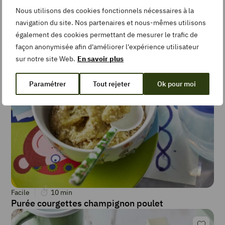
Nous utilisons des cookies fonctionnels nécessaires à la
1 avis
Facile
5
min
navigation du site. Nos partenaires et nous-mêmes utilisons
Compote de melon
également des cookies permettant de mesurer le trafic de
De saison
façon anonymisée afin d'améliorer l'expérience utilisateur
sur notre site Web.
En savoir plus
Paramétrer
Tout rejeter
Ok pour moi
Facile
10
min
Purée courgettes champignon poulet