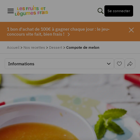
Se connecter
1 bon d'achat de 100€ à gagner chaque jour : le jeu-
concours vite fait, bien frais !
Accueil
>
Nos recettes
>
Dessert
>
Compote de melon
Informations