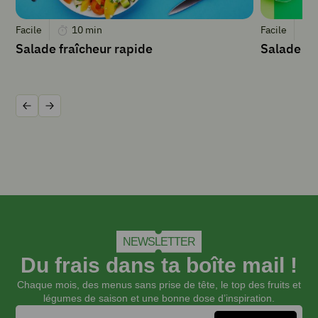
casserole
avec
Facile
10
min
Facile
1
Salade fraîcheur rapide
Salade R
cuillère
à
soupe
d’eau
et
Précédent
Suivant
faire
chauffer
à
feu
doux
pendant
12
à
NEWSLETTER
15
minutes.
Du frais dans ta boîte mail !
Mixer
Chaque mois, des menus sans prise de tête, le top des fruits et
jusqu’à
légumes de saison et une bonne dose d’inspiration.
l’obtentiond’une