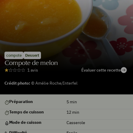
compote
Dessert
Compote de melon
Évaluer cette recette
1 avis
Crédit photo:
© Amélie Roche/Interfel
De
Préparation
5
min
saison
Temps de cuisson
12
min
Mode de cuisson
Casserole
Difficulté
Facile