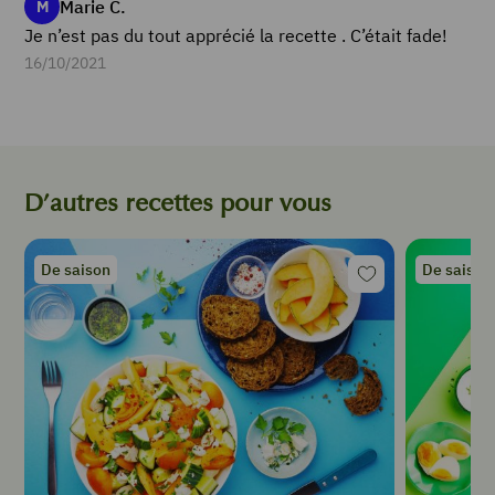
Marie C.
Casserole
M
½
Je n’est pas du tout apprécié la recette . C’était fade!
melon
16/10/2021
INSTRUCTIONS
D’autres recettes pour vous
Eplucher,
épépiner
et
De saison
De saison
couper
le
melon
en
morceaux.
Les
déposer
dans
une