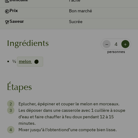
Prix
Bon marché
Saveur
Sucrée
Ingrédients
–
+
personnes
½
melon
Étapes
Compote
Eplucher, épépiner et couper le melon en morceaux.
de
Les déposer dans une casserole avec 1 cuillère à soupe
melon
d’eau et faire chauffer à feu doux pendant 12 à 15
minutes.
Mixer jusqu’à l’obtentiond’une compote bien lisse.
1
from 1 vote