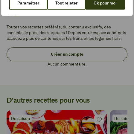
Créez un compte et laissez votre
Paramétrer
Tout rejeter
Ok pour moi
avis
Pin
Recipe
Toutes vos recettes préférés, du contenu exclusifs, des
conseils de pros, des surprises ! Depuis votre espace adhérents
accédez à plus de contenus sur les fruits et les légumes frais.
Add
to
Créer un compte
Collection
Aucun commentaire.
TEMPS DE
PRÉPARATION
D’autres recettes pour vous
minutes
40
min
De saison
De saison
TYPE DE PLAT
Plat principal