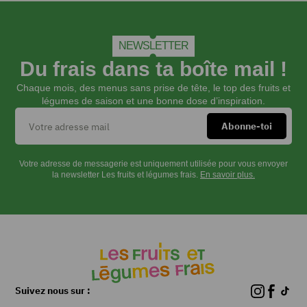
beurre
2
c.
NEWSLETTER
à
Du frais dans ta boîte mail !
s.
de
Chaque mois, des menus sans prise de tête, le top des fruits et
curry
légumes de saison et une bonne dose d’inspiration.
300
g
de dés de
betteraves
Votre adresse de messagerie est uniquement utilisée pour vous envoyer
rouges
la newsletter Les fruits et légumes frais.
En savoir plus.
cuites
0,5
ml
d'huile
de
tournesol
4
cœurs
Suivez nous sur :
de