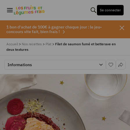
Se connecter
1 bon d'achat de 100€ à gagner chaque jour : le jeu-
concours vite fait, bien frais !
Accueil
>
Nos recettes
>
Plat
>
Filet de saumon fumé et betterave en
deux textures
Informations