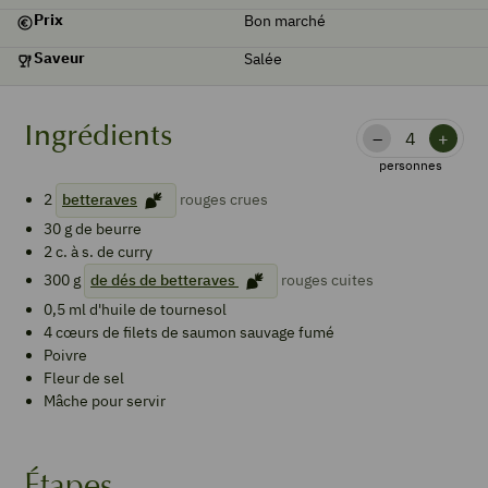
Prix
Bon marché
Saveur
Salée
Ingrédients
–
+
personnes
2
betteraves
rouges crues
30
g
de beurre
2
c. à s.
de curry
300
g
de dés de betteraves
rouges cuites
0,5
ml
d'huile de tournesol
4
cœurs de filets de saumon sauvage fumé
Poivre
Fleur de sel
Mâche pour servir
Étapes