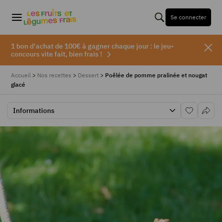
Se connecter
1 bon d'achat de 100€ à gagner chaque jour : le jeu-
concours vite fait, bien frais !
Accueil
>
Nos recettes
>
Dessert
>
Poêlée de pomme pralinée et nougat
glacé
Informations