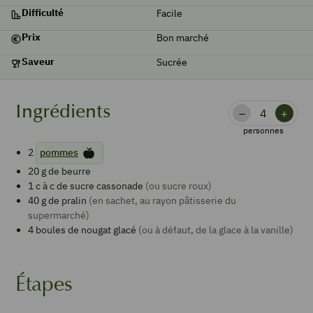
Difficulté
Facile
Prix
Bon marché
Saveur
Sucrée
Ingrédients
–
+
personnes
2
pommes
20
g de
beurre
1
c à c de
sucre cassonade
(ou sucre roux)
40
g de
pralin
(en sachet, au rayon pâtisserie du
supermarché)
4
boules de nougat glacé
(ou à défaut, de la glace à la vanille)
Étapes