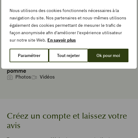
Nous utilisons des cookies fonctionnels nécessaires à la
Add
navigation du site. Nos partenaires et nous-mêmes utilisons
to
également des cookies permettant de mesurer le trafic de
Collection
façon anonymisée afin d'améliorer l'expérience utilisateur
sur notre site Web.
En savoir plus
Paramétrer
Tout rejeter
Ok pour moi
TEMPS DE
Les différentes préparations d’une
PRÉPARATION
pomme
minutes
10
min
Photos
Vidéos
TEMPS DE
CUISSON
minutes
10
min
Créez un compte et laissez votre
TYPE DE PLAT
avis
Poêlée