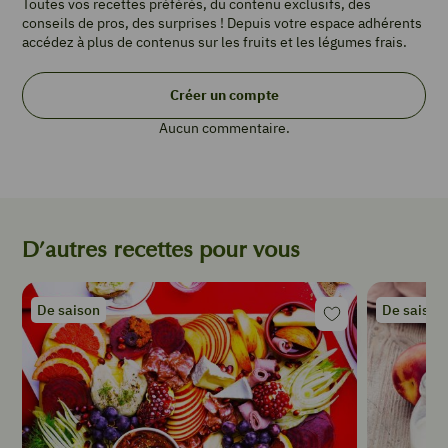
Toutes vos recettes préférés, du contenu exclusifs, des
PORTIONS
conseils de pros, des surprises ! Depuis votre espace adhérents
4
accédez à plus de contenus sur les fruits et les légumes frais.
2
pommes
Créer un compte
20
Aucun commentaire.
g
de
beurre
1
c
à
D’autres recettes pour vous
c
de
sucre
De saison
De saison
cassonade
(ou
sucre
roux)
40
g