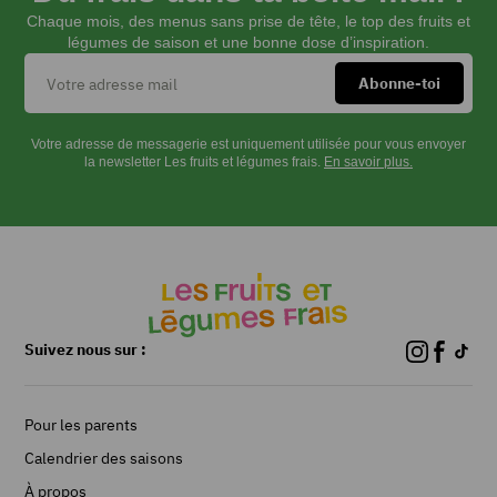
vanille)
Chaque mois, des menus sans prise de tête, le top des fruits et
légumes de saison et une bonne dose d’inspiration.
INSTRUCTIONS
Votre adresse de messagerie est uniquement utilisée pour vous envoyer
la newsletter Les fruits et légumes frais.
En savoir plus.
Coupe
les
pommes
en
quartiers
et
retire
le
Suivez nous sur :
cœur
(petite
partie
Pour les parents
dure
Calendrier des saisons
où
sont
À propos