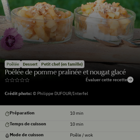
Poêlée
Dessert
Petit chef (en famille)
Poêlée de pomme pralinée et nougat glacé
Évaluer cette recette
Crédit photo:
© Philippe DUFOUR/Interfel
De
Préparation
10
min
saison
Temps de cuisson
10
min
Mode de cuisson
Poêle / wok