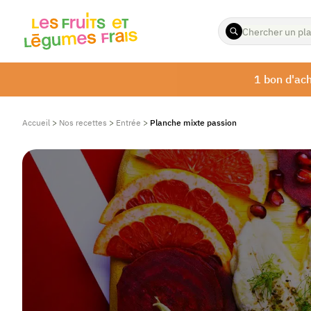
ENTREZ
LES
TERMES
À
1 bon d'ach
RECHERCHER
Accueil
>
Nos recettes
>
Entrée
>
Planche mixte passion