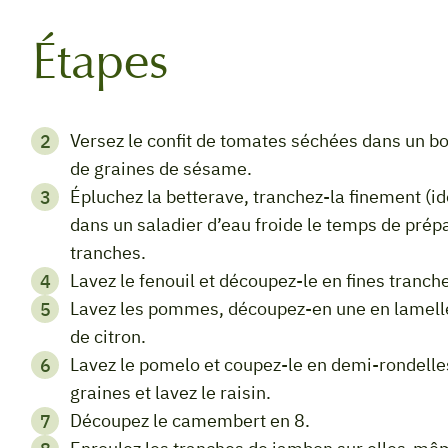
Étapes
Versez le confit de tomates séchées dans un bol, parsemez de quelques rondelles d’olives et
de graines de sésame.
Épluchez la betterave, tranchez-la finement (idéalement à la mandoline) et faites tremper
dans un saladier d’eau froide le temps de prépa
tranches.
Lavez le fenouil et découpez-le en fines tranch
Lavez les pommes, découpez-en une en lamelles et l’autre en quartiers, et arrosez-les de jus
de citron.
Lavez le pomelo et coupez-le en demi-rondelles. Ouvrez la grenade pour récupérer les
graines et lavez le raisin.
Découpez le camembert en 8.