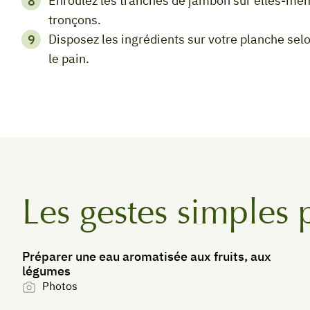
Enroulez les tranches de jambon sur elles-mêmes et découpez le rouleau obtenu en petits
tronçons.
Disposez les ingrédients sur votre planche selon l'agencement de votre choix et servez avec
le pain.
Les gestes simples 
Préparer une eau aromatisée aux fruits, aux
légumes
Photos