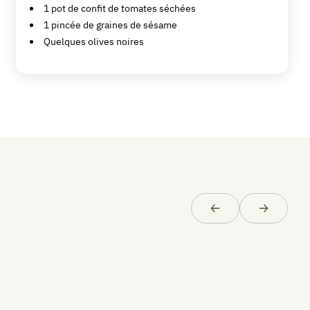
1
pot
de confit de tomates séchées
Add
1
pincée
de graines de sésame
to
Quelques olives noires
Collection
TEMPS DE
PRÉPARATION
minutes
20
min
Précédent
Suivant
PORTIONS
4
personnes
Zes
1
betterave