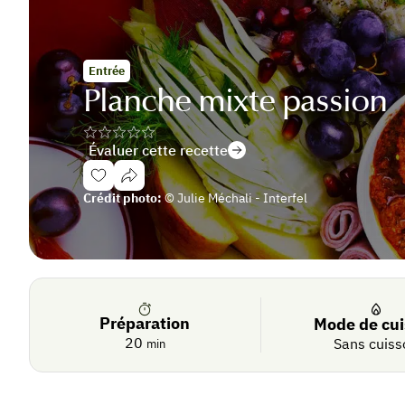
Entrée
Planche mixte passion
Évaluer cette recette
Se
Crédit photo:
© Julie Méchali - Interfel
connecter
De
saison
Préparation
Mode de cu
20
Sans cuiss
min