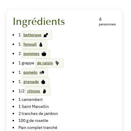
Ingrédients
4
personnes
Planche
1
betterave
mixte
1
fenouil
passion
2
pommes
1
grappe
de raisin
1
pomelo
Imprimer
1
grenade
la
recette
1/2
citrons
1
camembert
1
Saint Marcellin
Pin
2
tranches
de jambon
Recipe
100
g
de rosette
Pain complet tranché