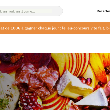
Recette
at de 100€ à gagner chaque jour : le jeu-concours vite fait, bi