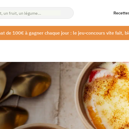
Recette
at de 100€ à gagner chaque jour : le jeu-concours vite fait, bi