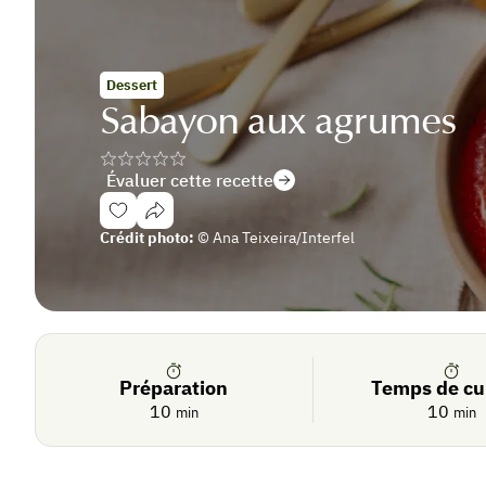
Dessert
Sabayon aux agrumes
Évaluer cette recette
Se
Crédit photo:
© Ana Teixeira/Interfel
connecter
Préparation
Temps de cu
10
10
min
min