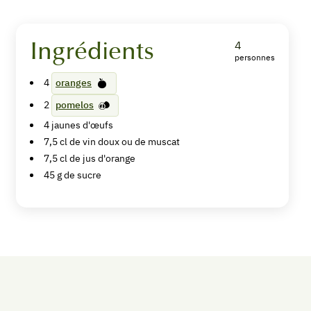
Ingrédients
4
personnes
Sabayon
4
oranges
aux
2
pomelos
agrumes
4
jaunes d'œufs
7,5
cl
de vin doux ou de muscat
7,5
cl
de jus d'orange
45
g
de sucre
Imprimer
la
recette
Pin
Recipe