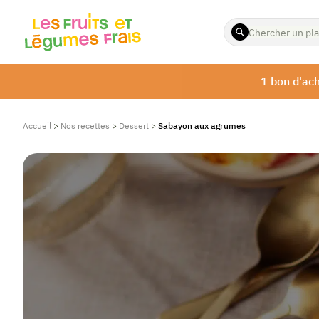
ENTREZ
LES
TERMES
À
1 bon d'ach
RECHERCHER
Accueil
>
Nos recettes
>
Dessert
>
Sabayon aux agrumes