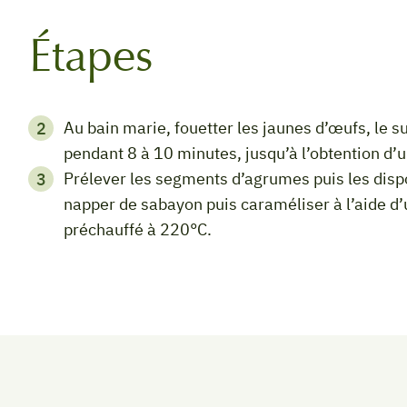
Étapes
Au bain marie, fouetter les jaunes d’œufs, le sucre, le vin et le jus d’orange sans arrêt
pendant 8 à 10 minutes, jusqu’à l’obtention d
Prélever les segments d’agrumes puis les disposer dans 4 ramequins ou assiettes creuses,
napper de sabayon puis caraméliser à l’aide d’
préchauffé à 220°C.