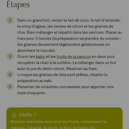
Étapes
Verrines
Dans un grand bol, verser le lait de coco, le lait d’amande,
de
le sirop d’agave, les zestes de citron et les graines de
graines
chia. Bien mélanger et répartir dans les verrines. Placer au
frais pour 3 heures (la préparation va prendre du volume ;
de
les graines deviennent légèrement gélatineuses en
chia,
absorbant le liquide).
Ouvrir les
kakis
et les
fruits de la passion
en deux puis
kaki-
récupérer la chair à la cuillère. La mélanger dans un bol
passion
avec le jus du demi-citron. Réserver au frais.
Lorsque les graines de chia sont prêtes, répartir la
préparation au kaki.
Parsemer de noisettes concassées pour apporter une
note croquante.
Imprimer
la
recette
Malin !
Recette réalisable avec tous les fruits, notamment la
mangue, l'ananas, la poire, le kiwi, la fraise, etc.
Pin