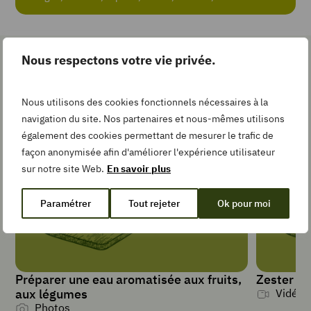
Recipe
Nous respectons votre vie privée.
Les gestes simples pour la
Add
to
recette
Collection
Nous utilisons des cookies fonctionnels nécessaires à la
navigation du site. Nos partenaires et nous-mêmes utilisons
également des cookies permettant de mesurer le trafic de
façon anonymisée afin d'améliorer l'expérience utilisateur
TEMPS DE
sur notre site Web.
En savoir plus
PRÉPARATION
minutes
10
min
Paramétrer
Tout rejeter
Ok pour moi
TYPE DE PLAT
Purée
Préparer une eau aromatisée aux fruits,
Zester un
aux légumes
Vidéos
Photos
PORTIONS