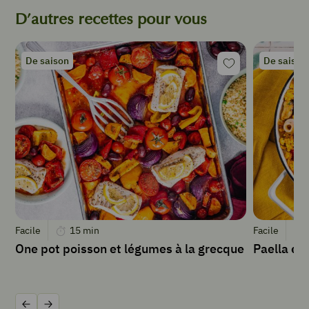
20
cl
D’autres recettes pour vous
de
lait
de
De saison
De saison
coco
20
cl
de
lait
d’amande
4
c.
à
s.
de
Facile
15
min
Facile
graines
One pot poisson et légumes à la grecque
Paella ex
de
chia
1/2
citron
zesté