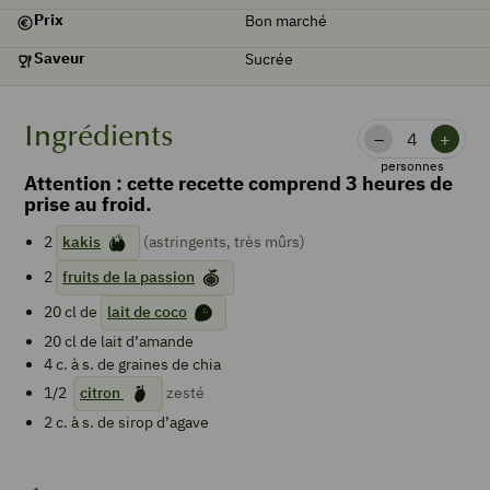
Prix
Bon marché
Saveur
Sucrée
Ingrédients
–
+
personnes
Attention : cette recette comprend 3 heures de
prise au froid.
2
kakis
(astringents, très mûrs)
2
fruits de la passion
20
cl de
lait de coco
20
cl de
lait d’amande
4
c. à s. de
graines de chia
1/2
citron
zesté
2
c. à s. de
sirop d’agave