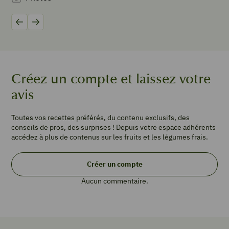
4
Attention
Précédent
Suivant
:
cette
recette
comprend
3
Créez un compte et laissez votre
heures
de
avis
prise
au
Toutes vos recettes préférés, du contenu exclusifs, des
froid.
conseils de pros, des surprises ! Depuis votre espace adhérents
2
accédez à plus de contenus sur les fruits et les légumes frais.
kakis
(astringents,
Créer un compte
très
mûrs)
Aucun commentaire.
2
fruits
de la
passion