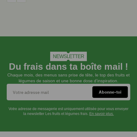
Précédent
Suivant
2
c.
à
s.
de
sirop
d’agave
NEWSLETTER
Du frais dans ta boîte mail !
INSTRUCTIONS
Chaque mois, des menus sans prise de tête, le top des fruits et
légumes de saison et une bonne dose d’inspiration.
Dans
un
grand
bol,
Votre adresse de messagerie est uniquement utilisée pour vous envoyer
la newsletter Les fruits et légumes frais.
En savoir plus.
verser
le
lait
de