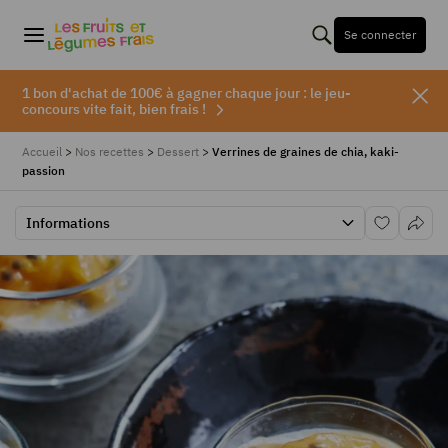
Se connecter
1 bon d'achat de 100€ à gagner chaque jour : le jeu-
concours vite fait, bien frais !
Accueil
>
Nos recettes
>
Dessert
>
Verrines de graines de chia, kaki-
passion
Informations