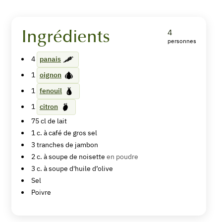
Ingrédients
4
personnes
Mini
4
panais
parmentier
1
oignon
de
1
fenouil
panais-
1
citron
volaille
75
cl
de lait
1
c. à café
de gros sel
et
3
tranches
de jambon
salade
2
c. à soupe
de noisette
en poudre
3
c. à soupe
d'huile d’olive
de
Sel
Poivre
fenouil