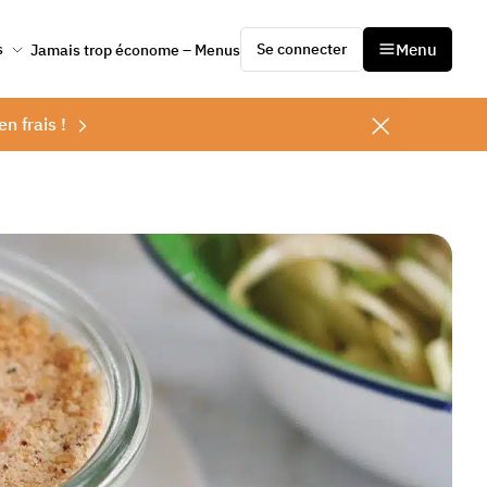
Se connecter
Menu
s
Jamais trop économe – Menus
en frais !