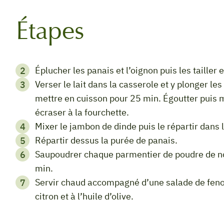
Étapes
Éplucher les panais et l’oignon puis les taille
Verser le lait dans la casserole et y plonger les morceaux de panais avec l’oignon. Saler et
mettre en cuisson pour 25 min. Égoutter puis 
écraser à la fourchette.
Mixer le jambon de dinde puis le répartir dans
Répartir dessus la purée de panais.
Saupoudrer chaque parmentier de poudre de noisette puis placer au four à 180 °C pour 10
min.
Servir chaud accompagné d’une salade de fenouil émincé et assaisonnée d’une sauce au
citron et à l’huile d’olive.