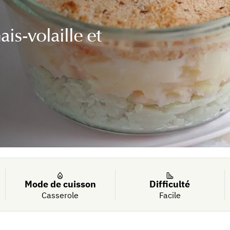
is-volaille et
Mode de cuisson
Difficulté
Casserole
Facile