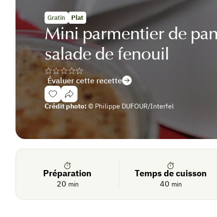
Gratin
Plat
Mini parmentier de pana
salade de fenouil
Évaluer cette recette
Se
Crédit photo:
© Philippe DUFOUR/Interfel
connecter
Préparation
Temps de cuisson
20
40
min
min