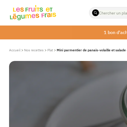
ENTREZ
LES
TERMES
À
1 bon d'ach
RECHERCHER
Accueil
>
Nos recettes
>
Plat
>
Mini parmentier de panais-volaille et salade 