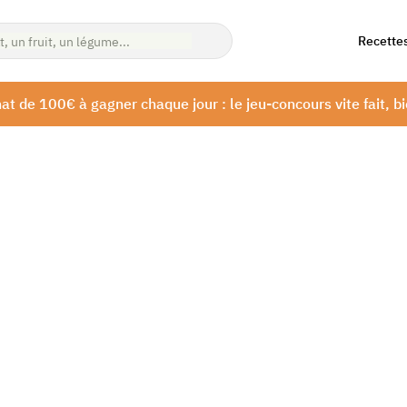
Recette
at de 100€ à gagner chaque jour : le jeu-concours vite fait, bi