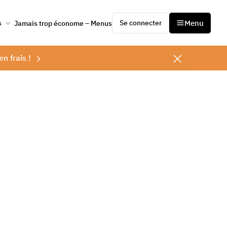
Se connecter
Menu
s
Jamais trop économe – Menus
en frais !