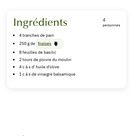
Ingrédients
4
personnes
Bruschetta
4
tranches
de pain
fraise-
250
g de
fraises
basilic
8
feuilles de
basilic
2
tours de
poivre du moulin
4
c à s d'
huile d'olive
1
c à s de
vinaigre balsamique
Imprimer
la
recette
Pin
Recipe