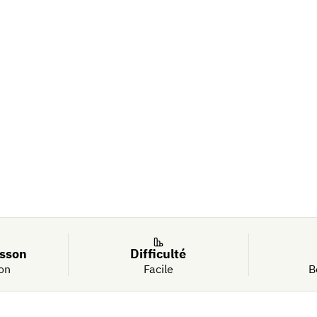
c
isson
Difficulté
on
Facile
B