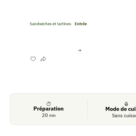
Sandwiches et tartines
Entrée
Bruschetta fraise-basili
Évaluer cette recette
Se
Crédit photo:
© Shutterstock
connecter
De
saison
Préparation
Mode de cu
20
Sans cuiss
min