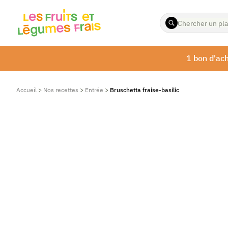
ENTREZ
LES
TERMES
À
1 bon d'ach
RECHERCHER
Accueil
>
Nos recettes
>
Entrée
>
Bruschetta fraise-basilic