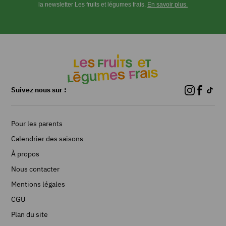
la newsletter Les fruits et légumes frais.
En savoir plus.
2
pommes
de
terre
2
c.
à
soupe
Suivez nous sur :
de
crème
fraîche
Pour les parents
20
g
Calendrier des saisons
de
À propos
beurre
Nous contacter
1
L
Mentions légales
d'eau
CGU
1
c.
Plan du site
à