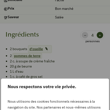
Prix
Bon marché
Saveur
Salée
Ingrédients
–
+
personnes
2
bouquets
d'oseille
2
pommes de terre
2
c. à soupe
de crème fraîche
20
g
de beurre
1
L
d'eau
1
c. à café
de gros sel
Nous respectons votre vie privée.
Étapes
Nous utilisons des cookies fonctionnels nécessaires à la
Soupe
navigation du site. Nos partenaires et nous-mêmes utilisons
Laver puis équeuter l’oseille. Eplucher les pommes de