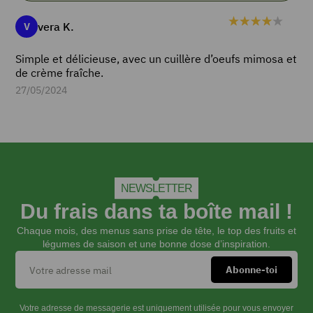
vera K.
V
TEMPS DE
Simple et délicieuse, avec un cuillère d’oeufs mimosa et
PRÉPARATION
de crème fraîche.
minutes
10
min
27/05/2024
TEMPS DE
CUISSON
minutes
20
min
TYPE DE PLAT
NEWSLETTER
Soupe
Du frais dans ta boîte mail !
Chaque mois, des menus sans prise de tête, le top des fruits et
légumes de saison et une bonne dose d’inspiration.
PORTIONS
4
2
bouquets
Votre adresse de messagerie est uniquement utilisée pour vous envoyer
d'oseille