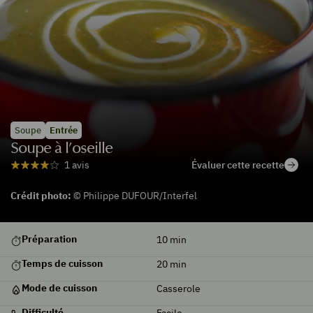
Soupe
Entrée
Soupe à l’oseille
Évaluer cette recette
1 avis
Crédit photo:
© Philippe DUFOUR/Interfel
Préparation
10
min
Temps de cuisson
20
min
Mode de cuisson
Casserole
Difficulté
Facile