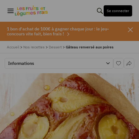
Se connecter
1 bon d'achat de 100€ à gagner chaque jour : le jeu-
concours vite fait, bien frais !
Accueil
>
Nos recettes
>
Dessert
>
Gâteau renversé aux poires
Informations