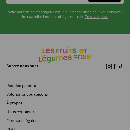
de
beurre,
Votre adresse de messagerie est uniquement utilisée pour vous envoyer
le
la newsletter Les fruits et légumes frais.
En savoir plus.
miel,
50
g
de
sucre
et
le
Suivez nous sur :
jus
de
l’orange
(réserver
Pour les parents
le
Calendrier des saisons
zeste).
Faire
À propos
chauffer.
Nous contacter
Eplucher
Mentions légales
les
poires,
CGU