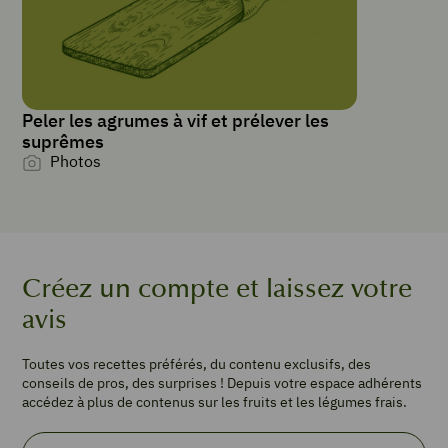
PORTIONS
6
3
poires
Conférence
Peler les agrumes à vif et prélever les
1
suprêmes
orange
Photos
90
g
de
miel
50
Créez un compte et laissez votre
g
de
avis
sucre
+
Toutes vos recettes préférés, du contenu exclusifs, des
100
conseils de pros, des surprises ! Depuis votre espace adhérents
g
accédez à plus de contenus sur les fruits et les légumes frais.
30
g