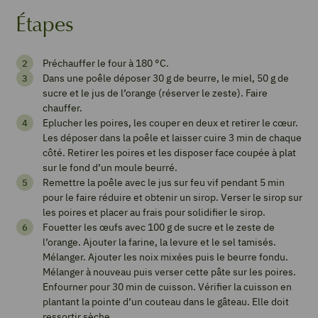
Étapes
Gâteau
Préchauffer le four à 180 °C.
Dans une poêle déposer 30 g de beurre, le miel, 50 g de
renversé
sucre et le jus de l’orange (réserver le zeste). Faire
aux
chauffer.
Eplucher les poires, les couper en deux et retirer le cœur.
poires
Les déposer dans la poêle et laisser cuire 3 min de chaque
côté. Retirer les poires et les disposer face coupée à plat
sur le fond d’un moule beurré.
Remettre la poêle avec le jus sur feu vif pendant 5 min
Imprimer
pour le faire réduire et obtenir un sirop. Verser le sirop sur
la
les poires et placer au frais pour solidifier le sirop.
recette
Fouetter les œufs avec 100 g de sucre et le zeste de
l’orange. Ajouter la farine, la levure et le sel tamisés.
Mélanger. Ajouter les noix mixées puis le beurre fondu.
Mélanger à nouveau puis verser cette pâte sur les poires.
Pin
Enfourner pour 30 min de cuisson. Vérifier la cuisson en
Recipe
plantant la pointe d’un couteau dans le gâteau. Elle doit
ressortir sèche..