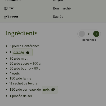
Prix
Bon marché
Saveur
Sucrée
Ingrédients
–
+
personnes
3
poires Conférence
1
orange
90
g de
miel
50
g de
sucre
+ 100 g
30
g de
beurre
+ 80 g
4
œufs
180
g de
farine
½
sachet de levure
150
g de cerneaux de
noix
1
pincée de sel