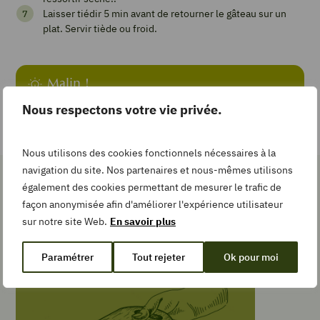
Laisser tiédir 5 min avant de retourner le gâteau sur un
plat. Servir tiède ou froid.
Add
to
Collection
Malin !
Petit plus :
servez le gâteau tiède avec une boule de glace
Nous respectons votre vie privée.
vanille.
TEMPS DE
PRÉPARATION
Nous utilisons des cookies fonctionnels nécessaires à la
minutes
40
min
navigation du site. Nos partenaires et nous-mêmes utilisons
également des cookies permettant de mesurer le trafic de
Les gestes simples pour la
TEMPS DE
CUISSON
façon anonymisée afin d'améliorer l'expérience utilisateur
recette
minutes
40
min
sur notre site Web.
En savoir plus
Paramétrer
Tout rejeter
Ok pour moi
TYPE DE PLAT
Pâtisserie