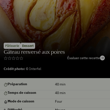
Pâtisserie
Dessert
Gâteau renversé aux poires
Évaluer cette recette
Crédit photo:
© Interfel
Préparation
40
min
Temps de cuisson
40
min
Mode de cuisson
Four
Difficulté
Moyen