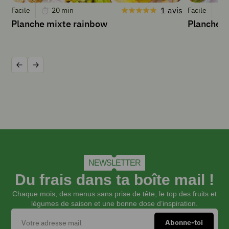
1 avis
pincée
Facile
20
min
Facile
de
Planche mixte rainbow
Planche m
sel
INSTRUCTIONS
Précédent
Suivant
Préchauffer
le
four
à
180
°C.
NEWSLETTER
Dans
Du frais dans ta boîte mail !
une
Chaque mois, des menus sans prise de tête, le top des fruits et
poêle
légumes de saison et une bonne dose d’inspiration.
déposer
30
g