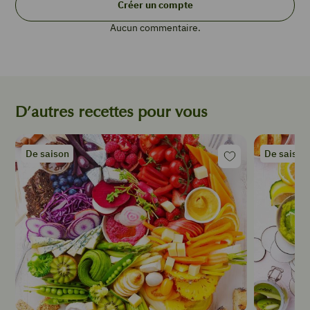
de
Créer un compte
beurre
Aucun commentaire.
+
80
g
4
œufs
180
D’autres recettes pour vous
g
de
farine
De saison
De saison
½
sachet
de
levure
150
g
de
cerneaux
de
noix
1