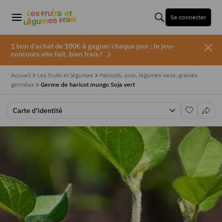
Se connecter
1 bon d'achat de 100€ à gagner chaque jour : le jeu-
concours vite fait, bien frais !
Accueil
>
Les fruits et légumes
>
Haricots, pois, légumes secs, graines
germées
>
Germe de haricot mungo Soja vert
Carte d'identité