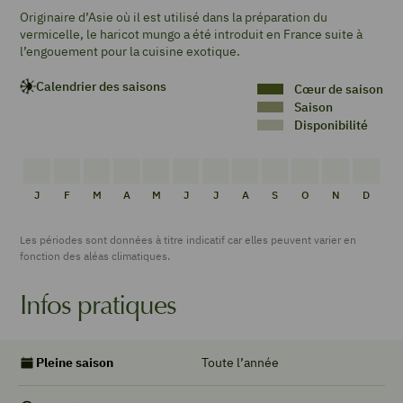
Originaire d’Asie où il est utilisé dans la préparation du
vermicelle, le haricot mungo a été introduit en France suite à
l’engouement pour la cuisine exotique.
Calendrier des saisons
Cœur de saison
Saison
Disponibilité
PAS
PAS
PAS
PAS
PAS
PAS
PAS
PAS
PAS
PAS
PAS
PAS
DE
DE
DE
DE
DE
DE
DE
DE
DE
DE
DE
DE
J
F
M
A
M
J
J
A
S
O
N
D
DISPONIBILITÉ
DISPONIBILITÉ
DISPONIBILITÉ
DISPONIBILITÉ
DISPONIBILITÉ
DISPONIBILITÉ
DISPONIBILITÉ
DISPONIBILITÉ
DISPONIBILITÉ
DISPONIBILITÉ
DISPONIBILI
DISPON
Les périodes sont données à titre indicatif car elles peuvent varier en
fonction des aléas climatiques.
Infos pratiques
Toute l’année
Pleine saison