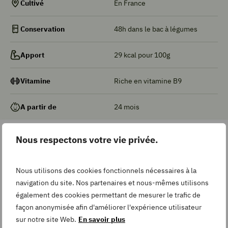
En France
Cultivé
48h dans le bac à légumes
Conservation
29 kcal pour 100g
Apport
Riche en vitamine B9
Vitamine
24 mois
A partir de
Nous respectons votre vie privée.
La composition de la Germe
de haricot mungo Soja vert
Nous utilisons des cookies fonctionnels nécessaires à la
navigation du site. Nos partenaires et nous-mêmes utilisons
également des cookies permettant de mesurer le trafic de
Eau
91,70 g
façon anonymisée afin d'améliorer l'expérience utilisateur
sur notre site Web.
En savoir plus