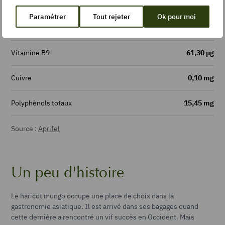
Glucides
3,40 g
Paramétrer
Tout rejeter
Ok pour moi
Fibres
1,70 g
Vitamine B9
61,30 µg
Cuivre
0,10 mg
Polyphénols totaux
15,45 mg
Source :
Aprifel
Un peu d'histoire
Le haricot mungo occupe une place de choix dans la
gastronomie asiatique. Il est arrivé dans ses bagages quand
cette dernière a rencontré un vif succès en Occident. Mais