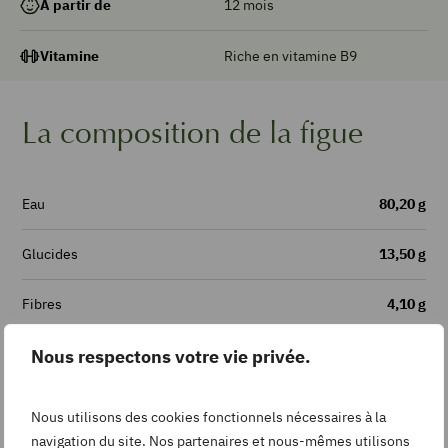
12 mois
À partir de
Riche en vitamine B9
Vitamine
La composition de la figue
Eau
80,20 g
Glucides
13,50 g
Fibres
4,10 g
Vitamine B9
Nous respectons votre vie privée.
24,50 µg
Cuivre
0,08 mg
Nous utilisons des cookies fonctionnels nécessaires à la
navigation du site. Nos partenaires et nous-mêmes utilisons