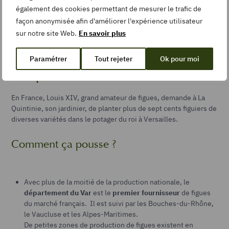
Potassium
230 mg
également des cookies permettant de mesurer le trafic de
façon anonymisée afin d'améliorer l'expérience utilisateur
Source :
Aprifel
sur notre site Web.
En savoir plus
Paramétrer
Tout rejeter
Ok pour moi
Un peu d’histoire
En France, Louis XIV, grand amateur de figues, demande à La
Quintinie, son jardinier, de planter plus de sept cents figuiers de
diverses variétés dans le potager du roi à Versailles.
Comment ça pousse ?
Avec plus de la moitié de la production nationale, le
département du Var
est le
premier fournisseur
de figues
du marché français. Il est suivi par les Bouches-du-Rhône,
le Vaucluse et les Alpes-Maritimes.
De petites zones de production de figues existent en