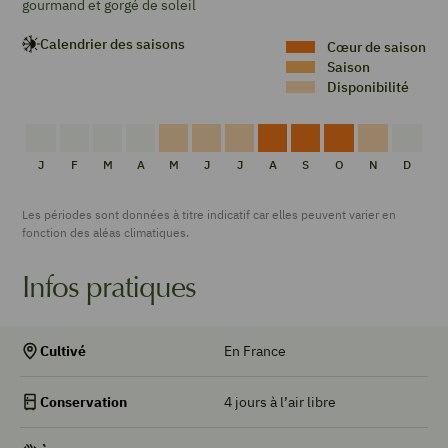
gourmand et gorgé de soleil
Calendrier des saisons
Cœur de saison
Saison
Disponibilité
PAS
PAS
PAS
PAS
DISPONIBILITÉ
DISPONIBILITÉ
DISPONIBILITÉ
CŒUR
CŒUR
CŒUR
DISPONIBILI
PAS
DE
DE
DE
DE
DE
DE
DE
DE
J
F
M
A
M
J
J
A
S
O
N
D
DISPONIBILITÉ
DISPONIBILITÉ
DISPONIBILITÉ
DISPONIBILITÉ
SAISON
SAISON
SAISON
DISPON
Les périodes sont données à titre indicatif car elles peuvent varier en
fonction des aléas climatiques.
Infos pratiques
En France
Cultivé
4 jours à l’air libre
Conservation