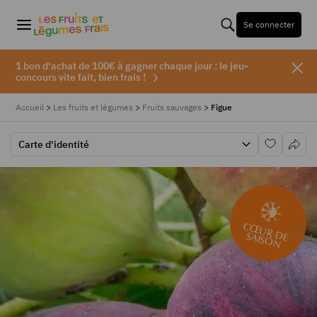
Se connecter
1 bon d'achat de 100€ à gagner chaque jour : le jeu-
concours vite fait, bien frais !
Accueil
>
Les fruits et légumes
>
Fruits sauvages
>
Figue
Carte d'identité
CŒUR DE
SAISON