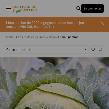
Se connecter
1 bon d'achat de 100€ à gagner chaque jour : le jeu-
concours vite fait, bien frais !
Accueil
>
Les fruits et légumes
>
Choux
>
Chou pommé
Carte d'identité