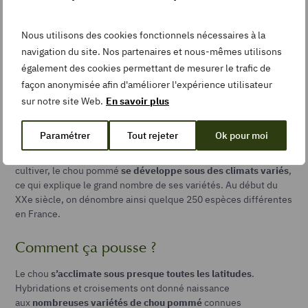
Un peu d’histoire
Nous utilisons des cookies fonctionnels nécessaires à la
navigation du site. Nos partenaires et nous-mêmes utilisons
Présent depuis des millénaires, le chou a toujours tenu une
également des cookies permettant de mesurer le trafic de
grande place dans l’alimentation de l’homme.
façon anonymisée afin d'améliorer l'expérience utilisateur
Les
premières traces du chou pommé dans
sur notre site Web.
En savoir plus
l’Histoire
remontent à l’Antiquité. Théophraste le mentionne
dans ses écrits 300 ans avant notre ère. Son
importance
Paramétrer
Tout rejeter
Ok pour moi
majeure dans l’alimentation des Français
remonte au Moyen
Âge, période à laquelle sa culture se développe. Facile à
cultiver, le chou pommé
se développe sous des climats variés
,
ce qui explique le grand nombre de ses variétés. Au début du
XX
e
siècle, on dénombre ainsi quelque 250 espèces différentes
en France.
Comment ça pousse ?
Le chou
s’acclimate sous presque toutes les latitudes
.
Hybridations et croisements ont donné naissance
aux
nombreuses variétés de chou pommé
connues