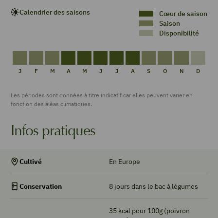
Calendrier des saisons
Cœur de saison
Saison
Disponibilité
DE
DE
DE
CŒUR
CŒUR
CŒUR
CŒUR
CŒUR
DE
DE
DE
DISPON
SAISON
SAISON
SAISON
DE
DE
DE
DE
DE
SAISON
SAISON
SAISON
J
F
M
A
M
J
J
A
S
O
N
D
SAISON
SAISON
SAISON
SAISON
SAISON
Les périodes sont données à titre indicatif car elles peuvent varier en
fonction des aléas climatiques.
Infos pratiques
En Europe
Cultivé
8 jours dans le bac à légumes
Conservation
35 kcal pour 100g (poivron