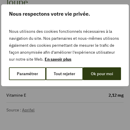
loupe
Nous respectons votre vie privée.
Eau
90,50 g
Nous utilisons des cookies fonctionnels nécessaires à la
Glucides
5,33 g
navigation du site. Nos partenaires et nous-mêmes utilisons
également des cookies permettant de mesurer le trafic de
Fibres
2,20 g
façon anonymisée afin d'améliorer l'expérience utilisateur
sur notre site Web.
En savoir plus
Vitamine B9
57,10 µg
Paramétrer
Tout rejeter
Ok pour moi
Vitamine C
126 mg
Vitamine E
2,12 mg
Source :
Aprifel