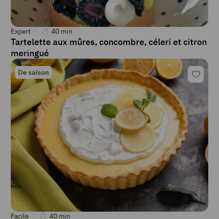
Expert
40
min
Tartelette aux mûres, concombre, céleri et citron
meringué
De saison
Facile
40
min