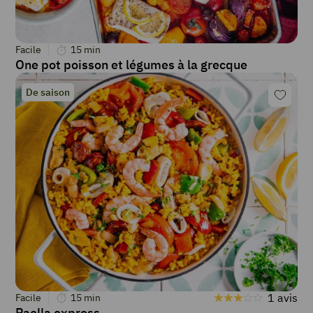
Facile
15
min
One pot poisson et légumes à la grecque
De saison
1 avis
Facile
15
min
Paella express