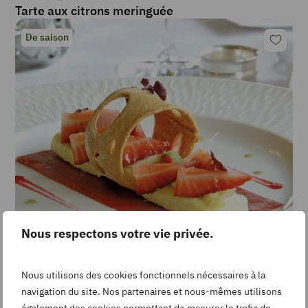
Tarte aux citrons meringuée
De saison
Nous respectons votre vie privée.
Expert
40
min
Tarte au citron et fraises, jus au basilic
Nous utilisons des cookies fonctionnels nécessaires à la
De saison
navigation du site. Nos partenaires et nous-mêmes utilisons