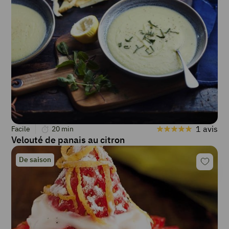
1 avis
Facile
20
min
Velouté de panais au citron
De saison