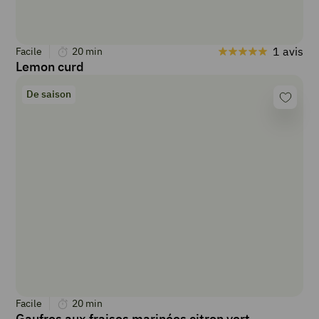
1 avis
Facile
20
min
Lemon curd
De saison
Facile
20
min
Gaufres aux fraises marinées citron vert