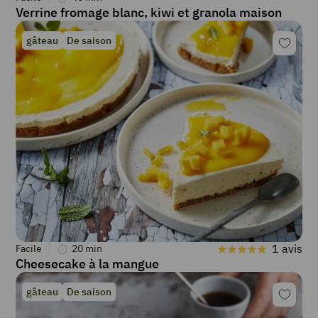
Verrine fromage blanc, kiwi et granola maison
gâteau
De saison
1 avis
Facile
20
min
Cheesecake à la mangue
gâteau
De saison