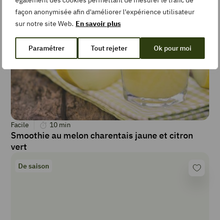
également des cookies permettant de mesurer le trafic de
façon anonymisée afin d'améliorer l'expérience utilisateur
sur notre site Web.
En savoir plus
Paramétrer
Tout rejeter
Ok pour moi
Facile
10
min
Smoothie au melon charentais jaune et citron
vert
De saison