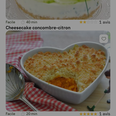
1 avis
Facile
40
min
Cheesecake concombre-citron
1 avis
Facile
20
min