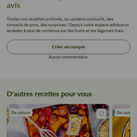
avis
citron
vert
Toutes vos recettes préférés, du contenu exclusifs, des
1
conseils de pros, des surprises ! Depuis votre espace adhérents
litre
accédez à plus de contenus sur les fruits et les légumes frais.
d'eau
gazeuse
Quelques
Créer un compte
feuilles
Aucun commentaire.
de
menthe
Glaçons
INSTRUCTIONS
D’autres recettes pour vous
De saison
De saison
Couper
le
melon
en