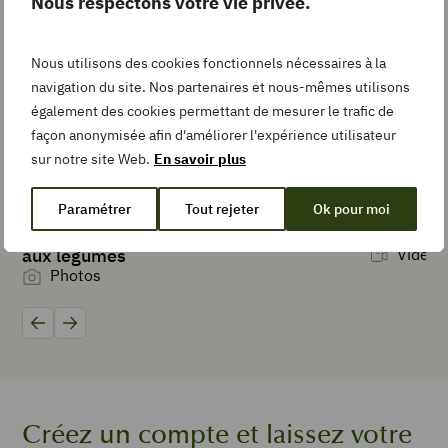
Nous respectons votre vie privée.
Add
to
Collection
Nous utilisons des cookies fonctionnels nécessaires à la
navigation du site. Nos partenaires et nous-mêmes utilisons
également des cookies permettant de mesurer le trafic de
façon anonymisée afin d'améliorer l'expérience utilisateur
TEMPS DE
sur notre site Web.
En savoir plus
PRÉPARATION
minutes
15
min
Paramétrer
Tout rejeter
Ok pour moi
Préparer une eau aromatisée aux fruits,
Zester un
aux légumes
Vidéos
TYPE DE PLAT
Photos
Dessert
Précédent
Suivant
PORTIONS
4
personnes
1
melon
Créez un compte et laissez votre
1