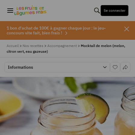
Se connecter
1 bon d'achat de 100€ à gagner chaque jour : le jeu-
concours vite fait, bien frais !
Accueil
>
Nos recettes
>
Accompagnement
>
Mocktail de melon (melon,
citron vert, eau gazeuse)
Informations