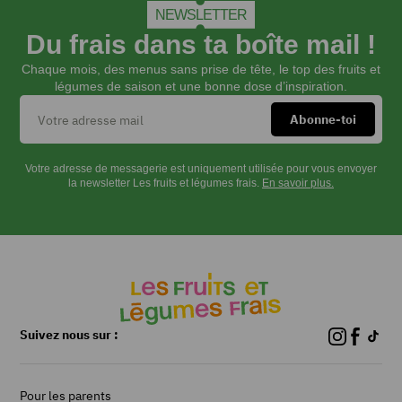
dans
NEWSLETTER
une
Du frais dans ta boîte mail !
passoire
fine.
Chaque mois, des menus sans prise de tête, le top des fruits et
légumes de saison et une bonne dose d’inspiration.
Confectionner
des
billes
de
melon
Votre adresse de messagerie est uniquement utilisée pour vous envoyer
à
la newsletter Les fruits et légumes frais.
En savoir plus.
l’aide
d’une
cuillère
parisienne
dans
le
demi-
melon
Suivez nous sur :
restant.
Presser
le
Pour les parents