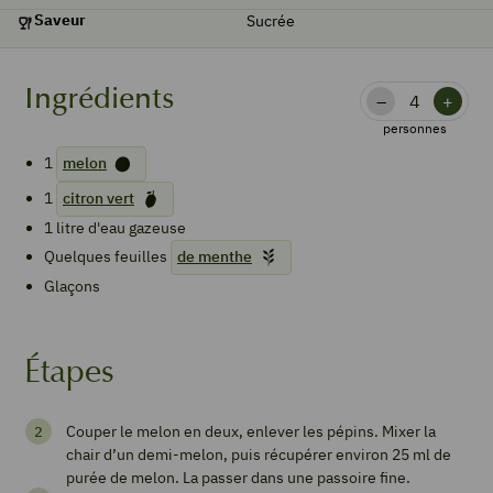
Saveur
Sucrée
Ingrédients
–
+
personnes
1
melon
1
citron vert
1
litre
d'eau gazeuse
Quelques
feuilles
de menthe
Glaçons
Étapes
Mocktail
Couper le melon en deux, enlever les pépins. Mixer la
de
chair d’un demi-melon, puis récupérer environ 25 ml de
melon
purée de melon. La passer dans une passoire fine.