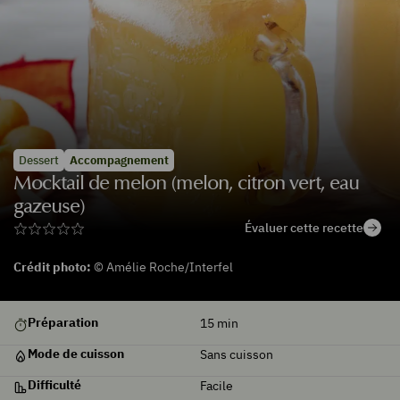
Dessert
Accompagnement
Mocktail de melon (melon, citron vert, eau
gazeuse)
Évaluer cette recette
Crédit photo:
© Amélie Roche/Interfel
De
Préparation
15
min
saison
Mode de cuisson
Sans cuisson
Difficulté
Facile