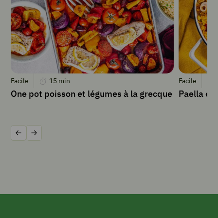
deux,
enlever
les
pépins.
Mixer
la
chair
d’un
Facile
15
min
Facile
demi-
One pot poisson et légumes à la grecque
Paella ex
melon,
puis
récupérer
environ
Précédent
Suivant
25
ml
de
purée
de
melon.
La
passer