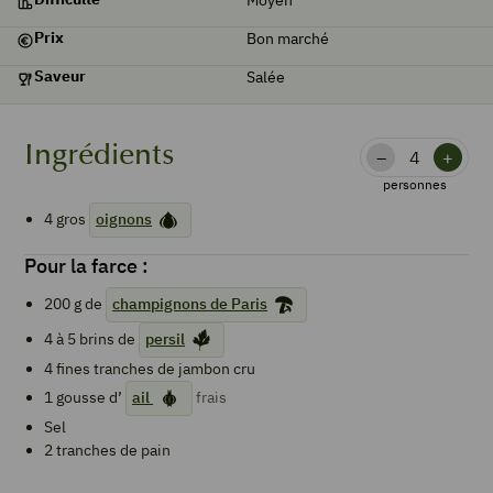
Prix
Bon marché
Saveur
Salée
Ingrédients
–
+
personnes
4
gros
oignons
Pour la farce :
200
g de
champignons de Paris
4 à 5
brins de
persil
4
fines tranches de
jambon cru
1
gousse d’
ail
frais
Sel
2
tranches de pain