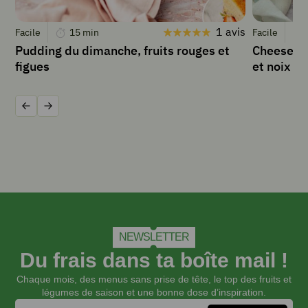
fines
tranches
1 avis
Facile
15
min
Facile
de
jambon
Pudding du dimanche, fruits rouges et
Cheesecak
cru
figues
et noix
1
gousse
d’
Précédent
Suivant
ail
frais
Sel
2
tranches
de
pain
NEWSLETTER
INSTRUCTIONS
Du frais dans ta boîte mail !
Chaque mois, des menus sans prise de tête, le top des fruits et
légumes de saison et une bonne dose d’inspiration.