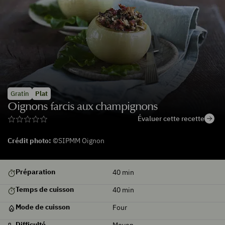
Gratin
Plat
Oignons farcis aux champignons
Évaluer cette recette
Crédit photo:
©SIPMM Oignon
De
Préparation
40
min
saison
Temps de cuisson
40
min
Mode de cuisson
Four
Difficulté
Moyen