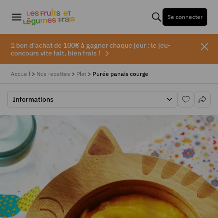
Se connecter
1 bon d'achat de 100€ à gagner chaque jour : le jeu-
concours vite fait, bien frais !
Accueil
>
Nos recettes
>
Plat
>
Purée panais courge
Informations