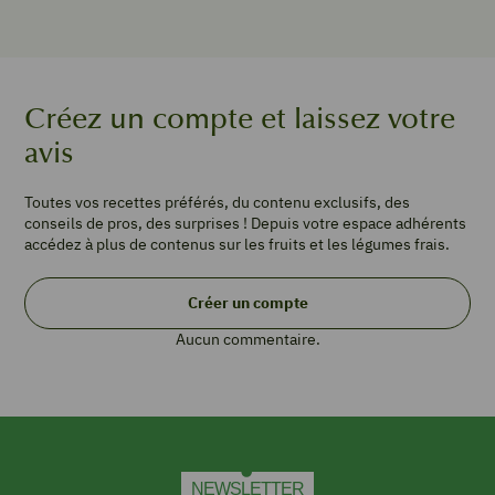
TEMPS DE
CUISSON
minutes
20
min
Créez un compte et laissez votre
avis
TYPE DE PLAT
Purée
Toutes vos recettes préférés, du contenu exclusifs, des
CUISINE
conseils de pros, des surprises ! Depuis votre espace adhérents
French
accédez à plus de contenus sur les fruits et les légumes frais.
Créer un compte
PORTIONS
4
portions
Aucun commentaire.
300
g
courge
butternut
200
g
NEWSLETTER