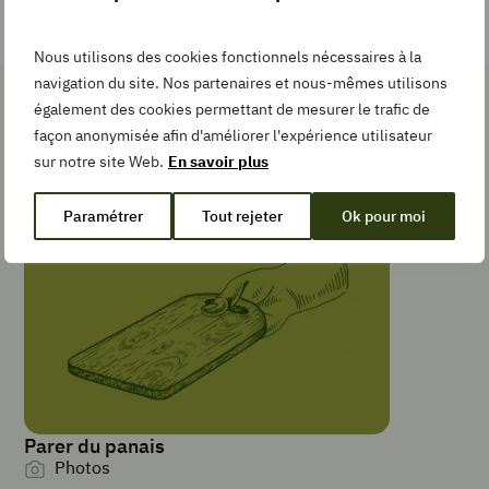
Imprimer
Nous utilisons des cookies fonctionnels nécessaires à la
la
navigation du site. Nos partenaires et nous-mêmes utilisons
recette
également des cookies permettant de mesurer le trafic de
Les gestes simples pour la
façon anonymisée afin d'améliorer l'expérience utilisateur
recette
sur notre site Web.
En savoir plus
Pin
Recipe
Paramétrer
Tout rejeter
Ok pour moi
Add
to
Collection
TEMPS DE
Parer du panais
PRÉPARATION
Photos
minutes
10
min