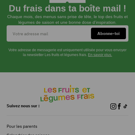
panais
Du frais dans ta boîte mail !
Chaque mois, des menus sans prise de tête, le top des fruits et
légumes de saison et une bonne dose d’inspiration.
INSTRUCTIONS
Éplucher
Votre adresse de messagerie est uniquement utilisée pour vous envoyer
la newsletter Les fruits et légumes frais.
En savoir plus.
la
courge
et
les
panais
et
les
couper
Suivez nous sur :
en
morceaux.
Les
plonger
Pour les parents
dans