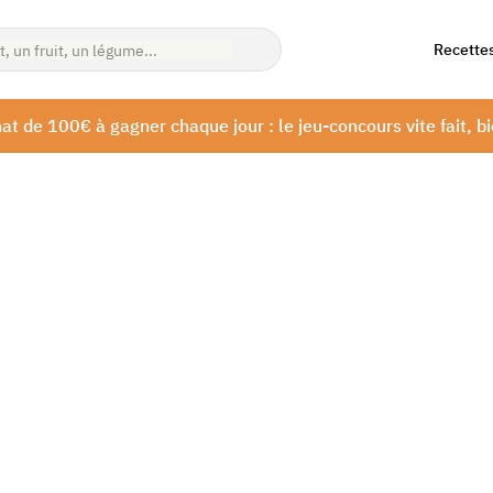
Recette
at de 100€ à gagner chaque jour : le jeu-concours vite fait, bi