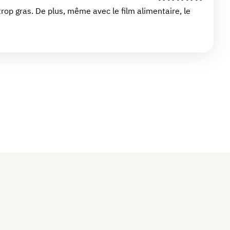
1
rop gras. De plus, même avec le film alimentaire, le
citron
1
botte
de
ciboulette
3
feuilles
de
gélatine
*
100
g
de
biscuits
apéritifs