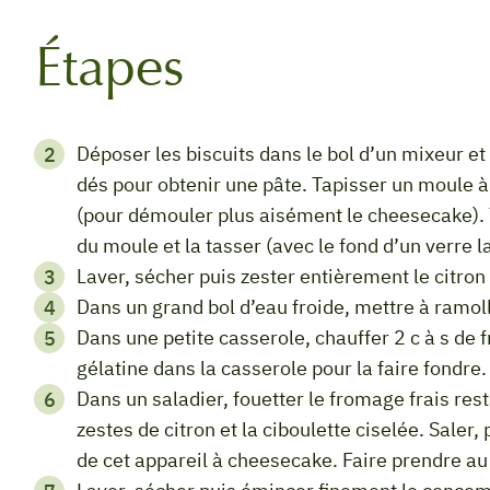
Étapes
Déposer les biscuits dans le bol d’un mixeur et les mixer finement avec le beurre coupé en
dés pour obtenir une pâte. Tapisser un moule à
(pour démouler plus aisément le cheesecake). Y 
du moule et la tasser (avec le fond d’un verre la
Laver, sécher puis zester entièrement le citron
Dans un grand bol d’eau froide, mettre à ramoll
Dans une petite casserole, chauffer 2 c à s de fromage frais. Couper le feu puis déposer la
gélatine dans la casserole pour la faire fondre
Dans un saladier, fouetter le fromage frais restant. Ajouter la préparation précédente, les
zestes de citron et la ciboulette ciselée. Saler
de cet appareil à cheesecake. Faire prendre au 