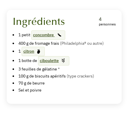
Ingrédients
4
personnes
Cheesecake
1
petit
concombre
concombre-
400
g de
fromage frais
(Philadelphia® ou autre)
citron
1
citron
1
botte de
ciboulette
2
from 1 vote
3
feuilles de gélatine
*
100
g de
biscuits apéritifs
(type crackers)
70
g de
beurre
Imprimer
Sel et poivre
la
recette
Pin