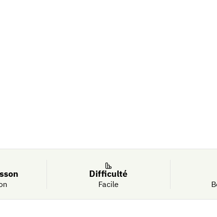
-citron
isson
Difficulté
on
Facile
B