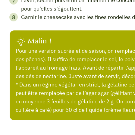
Laver, sécher puis émincer finement le concombre. Réserver les tranches dans une passoire
pour qu’elles s’égouttent.
Garnir le cheesecake avec les fines rondelles
Malin !
Pour une version sucrée et de saison, on remplacera le concombre par des nectarines (ou
des pêches). Il suffira de remplacer le sel, le poi
l’appareil au fromage frais. Avant de répartir l’a
des dés de nectarine. Juste avant de servir, décor
* Dans un régime végétarien strict, la gélatine pe
peut être remplacée par de l’agar agar (gélifiant 
en moyenne 3 feuilles de gélatine de 2 g. On co
cuillère à café) pour 50 cl de liquide (crème fleuret