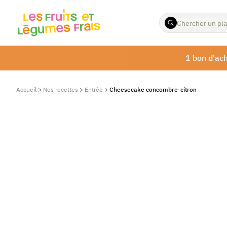
ENTREZ
LES
TERMES
À
1 bon d'ach
RECHERCHER
Accueil
>
Nos recettes
>
Entrée
>
Cheesecake concombre-citron