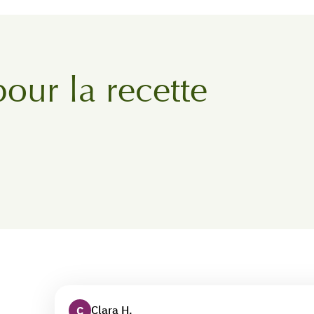
pour la recette
Clara H.
C