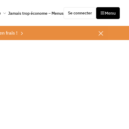
Se connecter
Menu
s
Jamais trop économe – Menus
en frais !