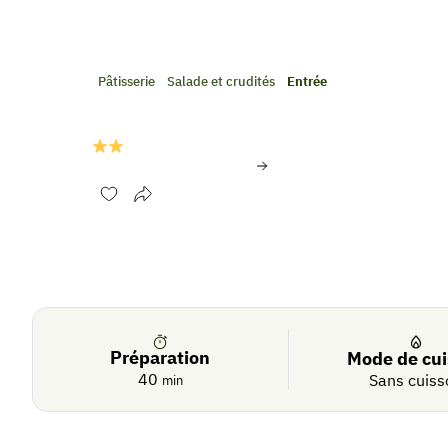
Pâtisserie
Salade et crudités
Entrée
Cheesecake concombre
1 avis
Évaluer cette recette
Se
Crédit photo:
© Philippe DUFOUR/Interfel
connecter
De
saison
Préparation
Mode de cu
40
Sans cuiss
min