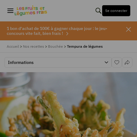
Se connecter
1 bon d'achat de 100€ à gagner chaque jour : le jeu-
concours vite fait, bien frais !
Accueil
>
Nos recettes
>
Bouchée
>
Tempura de légumes
Informations