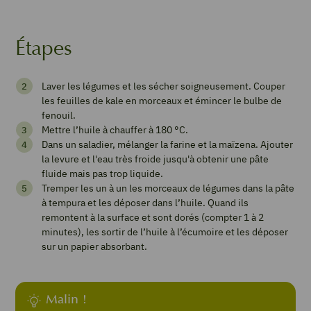
Étapes
Tempura
Laver les légumes et les sécher soigneusement. Couper
de
les feuilles de kale en morceaux et émincer le bulbe de
fenouil.
légumes
Mettre l’huile à chauffer à 180 °C.
Dans un saladier, mélanger la farine et la maïzena. Ajouter
5
from 1 vote
la levure et l'eau très froide jusqu'à obtenir une pâte
fluide mais pas trop liquide.
Tremper les un à un les morceaux de légumes dans la pâte
à tempura et les déposer dans l’huile. Quand ils
Imprimer
remontent à la surface et sont dorés (compter 1 à 2
la
minutes), les sortir de l’huile à l’écumoire et les déposer
recette
sur un papier absorbant.
Pin
Malin !