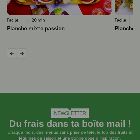
d'
eau
très
Facile
20
min
Facile
froide
Planche mixte passion
Planche m
Sel
Huile
pour
la
Précédent
Suivant
friture
INSTRUCTIONS
Laver
les
NEWSLETTER
légumes
Du frais dans ta boîte mail !
et
les
Chaque mois, des menus sans prise de tête, le top des fruits et
sécher
légumes de saison et une bonne dose d’inspiration.