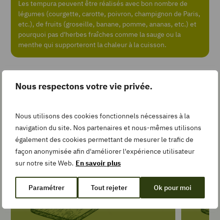
Recipe
Les tempura peuvent être réalisés avec bon nombre de
légumes (courgette, carotte, poivron, champignon de Paris,
etc.), de fruits (groseille, banane, pomme, ananas, etc.) et
pourquoi pas d'herbes fraîches comme la sauge ou la
Add
menthe qui supporteront la chaleur à la cuisson.
to
Collection
Nous respectons votre vie privée.
Les gestes simples pour la
TEMPS DE
recette
Nous utilisons des cookies fonctionnels nécessaires à la
PRÉPARATION
navigation du site. Nos partenaires et nous-mêmes utilisons
minutes
20
min
également des cookies permettant de mesurer le trafic de
TEMPS DE
façon anonymisée afin d'améliorer l'expérience utilisateur
CUISSON
sur notre site Web.
En savoir plus
minutes
5
min
Paramétrer
Tout rejeter
Ok pour moi
TYPE DE PLAT
Sandwiches et