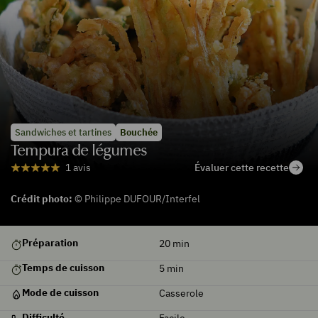
Sandwiches et tartines
Bouchée
Tempura de légumes
Évaluer cette recette
1 avis
Crédit photo:
© Philippe DUFOUR/Interfel
Préparation
20
min
Temps de cuisson
5
min
Mode de cuisson
Casserole
Difficulté
Facile