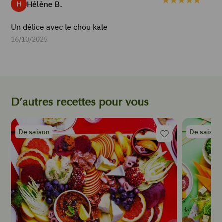
Hélène B.
H
Pour
la
pâte
Un délice avec le chou kale
à
16/10/2025
tempura
:
80
g
de
farine
D’autres recettes pour vous
30
gr
de
De saison
De saison
maïzena
½
c
à
c
de
levure
chimique
QS