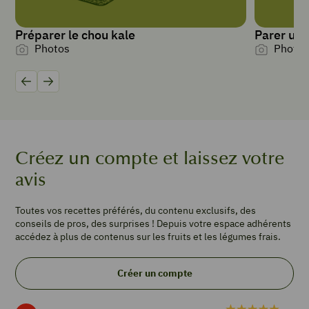
tartines
Préparer le chou kale
Parer un 
Photos
Photos
PORTIONS
4
1
Précédent
Suivant
bulbe
de
fenouil
1
Créez un compte et laissez votre
feuille
avis
de
chou
kale
Toutes vos recettes préférés, du contenu exclusifs, des
1
conseils de pros, des surprises ! Depuis votre espace adhérents
poignée
accédez à plus de contenus sur les fruits et les légumes frais.
de
feuilles
Créer un compte
de
céleri