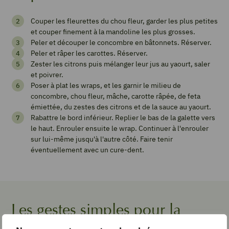
Wrap
Couper les fleurettes du chou fleur, garder les plus petites
crudités
et couper finement à la mandoline les plus grosses.
et
Peler et découper le concombre en bâtonnets. Réserver.
Peler et râper les carottes. Réserver.
feta
Zester les citrons puis mélanger leur jus au yaourt, saler
et poivrer.
Poser à plat les wraps, et les garnir le milieu de
concombre, chou fleur, mâche, carotte râpée, de feta
Imprimer
émiettée, du zestes des citrons et de la sauce au yaourt.
la
Rabattre le bord inférieur. Replier le bas de la galette vers
recette
le haut. Enrouler ensuite le wrap. Continuer à l'enrouler
sur lui-même jusqu'à l'autre côté. Faire tenir
éventuellement avec un cure-dent.
Pin
Recipe
Les gestes simples pour la
Add
recette
to