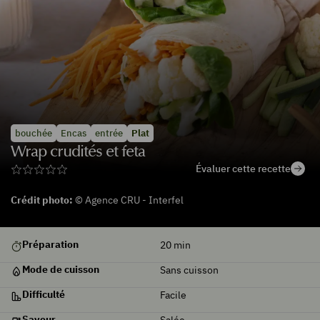
bouchée
Encas
entrée
Plat
Wrap crudités et feta
Évaluer cette recette
Crédit photo:
© Agence CRU - Interfel
De
Préparation
20
min
saison
Mode de cuisson
Sans cuisson
Difficulté
Facile
Saveur
Salée