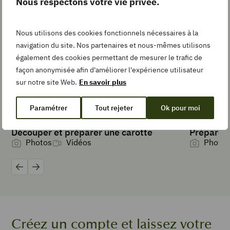
Nous respectons votre vie privée.
Collection
Nous utilisons des cookies fonctionnels nécessaires à la
navigation du site. Nos partenaires et nous-mêmes utilisons
également des cookies permettant de mesurer le trafic de
TEMPS DE
façon anonymisée afin d'améliorer l'expérience utilisateur
PRÉPARATION
minutes
20
min
sur notre site Web.
En savoir plus
Paramétrer
Tout rejeter
Ok pour moi
TYPE DE PLAT
bouchée, Encas,
Découper et préparer une carotte
Préparer 
entrée
Photos
Vidéos
Photos
CUISINE
French
Précédent
Suivant
PORTIONS
4
personnes
Créez un compte et laissez votre
4