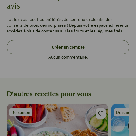
avis
wraps
de
blé
Toutes vos recettes préférés, du contenu exclusifs, des
1
conseils de pros, des surprises ! Depuis votre espace adhérents
petit
accédez à plus de contenus sur les fruits et les légumes frais.
chou-
fleur
Créer un compte
1
poignées
Aucun commentaire.
de
mâche
1/2
concombre
2
D’autres recettes pour vous
carottes
150
g
De saison
De saison
feta
2
citrons
jaunes