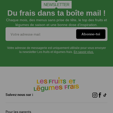
couper
NEWSLETTER
finement
Du frais dans ta boîte mail !
à
la
Chaque mois, des menus sans prise de tête, le top des fruits et
mandoline
légumes de saison et une bonne dose d’inspiration.
les
plus
grosses.
Peler
Votre adresse de messagerie est uniquement utilisée pour vous envoyer
et
la newsletter Les fruits et légumes frais.
En savoir plus.
découper
le
concombre
en
bâtonnets.
Réserver.
Peler
Suivez nous sur :
et
râper
les
carottes.
Pour les parents