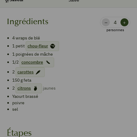
Ingrédients
–
+
personnes
4
wraps de blé
1
petit
chou-fleur
1
poignées de
mâche
1/2
concombre
2
carottes
150
g
feta
2
citrons
jaunes
Yaourt brassé
poivre
sel
Étapes