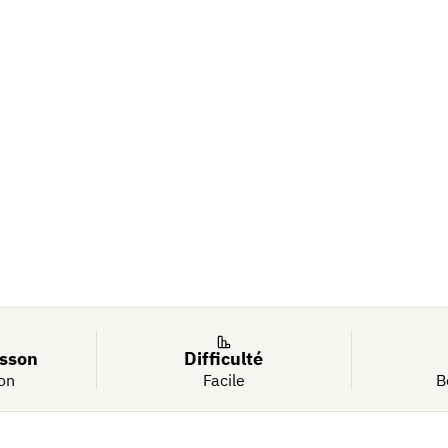
illettes de
isson
Difficulté
on
Facile
B