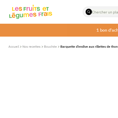
ENTREZ
LES
TERMES
À
1 bon d'ach
RECHERCHER
Accueil
>
Nos recettes
>
Bouchée
>
Barquette d’endive aux rillettes de tho