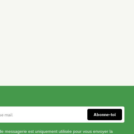
une
salade).
Ouvre
la
boite
de
thon
Facil
et
Pae
égoutte-
le
dans
une
petite
passoire.
Ouvre
le
citron
en
de messagerie est uniquement utilisée pour vous envoyer la