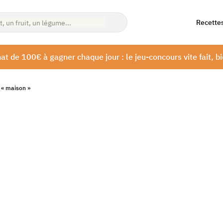
Recette
at de 100€ à gagner chaque jour : le jeu-concours vite fait, bi
n « maison »