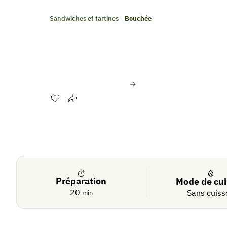
Sandwiches et tartines
Bouchée
Barquette d’endive aux r
thon « maison »
Évaluer cette recette
Se
Crédit photo:
© Shutterstock
connecter
Préparation
Mode de cu
20
Sans cuiss
min