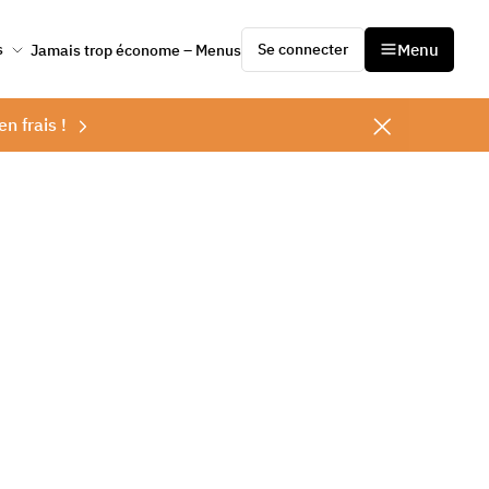
Se connecter
Menu
s
Jamais trop économe – Menus
en frais !