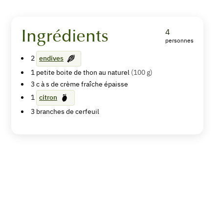
Ingrédients
4
personnes
Barquette
2
endives
d'endive
1
petite boite de thon au naturel
(100 g)
aux
3
c à s de
crème fraîche épaisse
1
citron
rillettes
3
branches de
cerfeuil
de
thon
«
maison
»