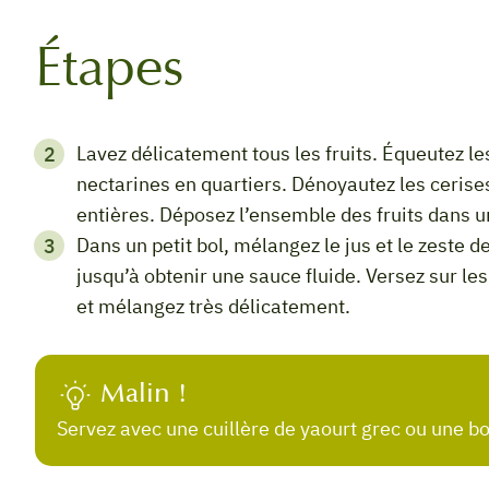
Étapes
Lavez délicatement tous les fruits. Équeutez les fraises et coupez-les en deux. Coupez les
nectarines en quartiers. Dénoyautez les cerise
entières. Déposez l’ensemble des fruits dans u
Dans un petit bol, mélangez le jus et le zeste des demi-citrons jaune et vert ainsi que le miel
jusqu’à obtenir une sauce fluide. Versez sur les 
et mélangez très délicatement.
Malin !
Servez avec une cuillère de yaourt grec ou une bo