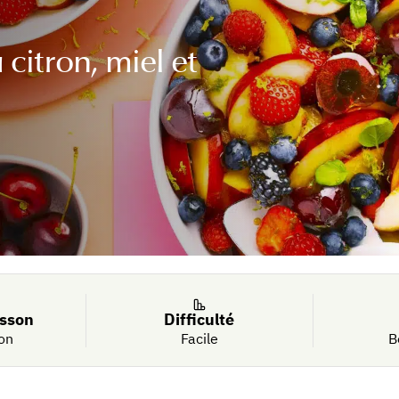
 citron, miel et
isson
Difficulté
on
Facile
B