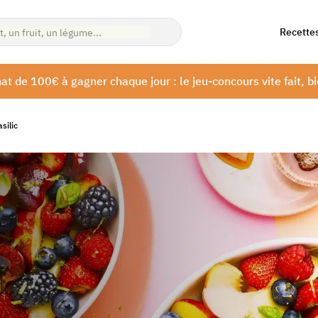
Recette
at de 100€ à gagner chaque jour : le jeu-concours vite fait, bi
silic