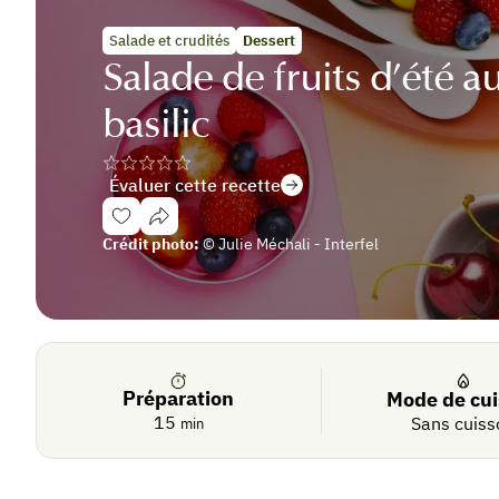
Salade et crudités
Dessert
Salade de fruits d’été au
basilic
Évaluer cette recette
Se
Crédit photo:
© Julie Méchali - Interfel
connecter
De
saison
Préparation
Mode de cu
15
Sans cuiss
min