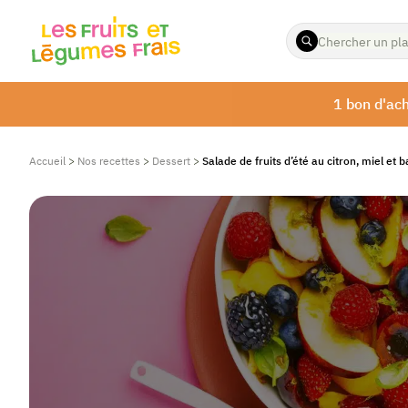
ENTREZ
LES
TERMES
À
1 bon d'ach
RECHERCHER
Accueil
>
Nos recettes
>
Dessert
>
Salade de fruits d’été au citron, miel et ba