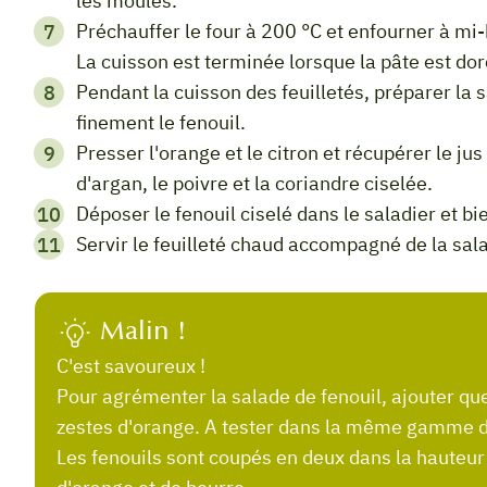
les moules.
Préchauffer le four à 200 °C et enfourner à mi-hauteur pour 15 à 20 min de cuisson environ.
La cuisson est terminée lorsque la pâte est d
Pendant la cuisson des feuilletés, préparer la salade de fenouil : laver, sécher puis émincer
finement le fenouil.
Presser l'orange et le citron et récupérer le jus dans un saladier. Ajouter le sel, l'huile
d'argan, le poivre et la coriandre ciselée.
Déposer le fenouil ciselé dans le saladier et b
Servir le feuilleté chaud accompagné de la sal
Malin !
C'est savoureux !
Pour agrémenter la salade de fenouil, ajouter 
zestes d'orange. A tester dans la même gamme de 
Les fenouils sont coupés en deux dans la hauteur