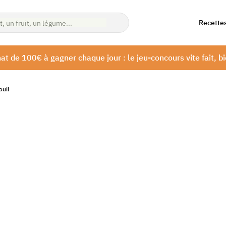
Recette
at de 100€ à gagner chaque jour : le jeu-concours vite fait, bi
ouil