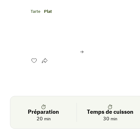
Tarte
Plat
Feuilletés aux champig
de fenouil
Évaluer cette recette
Se
Crédit photo:
© Shutterstock
connecter
De
saison
Préparation
Temps de cuisson
20
30
min
min