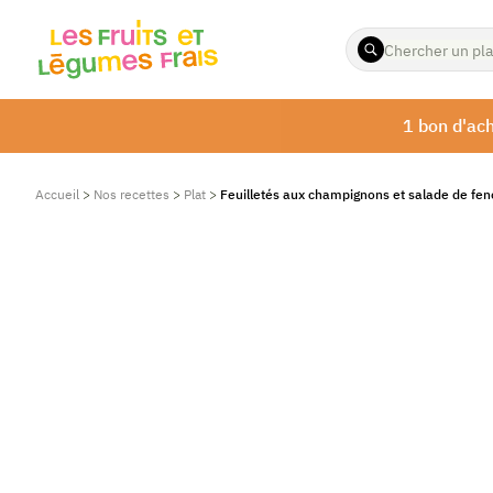
ENTREZ
LES
TERMES
À
1 bon d'ach
RECHERCHER
Accueil
>
Nos recettes
>
Plat
>
Feuilletés aux champignons et salade de fen