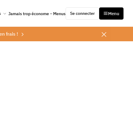
Se connecter
Menu
s
Jamais trop économe – Menus
en frais !