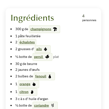
Ingrédients
4
personnes
Feuilletés
300
g de
champignons
aux
1
pâte feuilletée
champignons
2
échalotes
2
gousses d'
ails
et
½
botte de
persil
plat
salade
30
g de
beurre
de
2
jaunes d'œufs
2
bulbes de
fenouil
fenouil
1
orange
1
citron
Imprimer
3
c à s d'
huile d'argan
la
½
botte de
coriandre