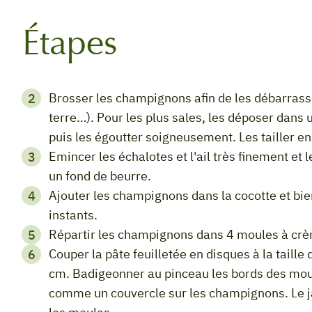
Étapes
Brosser les champignons afin de les débarrasser de leurs impuretés (brindilles, sable,
terre…). Pour les plus sales, les déposer dans 
puis les égoutter soigneusement. Les tailler en
Emincer les échalotes et l'ail très finement et les faire revenir en cocotte (ou à la poêle) dans
un fond de beurre.
Ajouter les champignons dans la cocotte et bien mélanger. Les faire revenir quelques
instants.
Répartir les champignons dans 4 moules à crè
Couper la pâte feuilletée en disques à la taille des moules en laissant dépasser d'environ 0,5
cm. Badigeonner au pinceau les bords des moul
comme un couvercle sur les champignons. Le ja