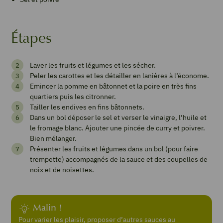
Étapes
Dips
Laver les fruits et légumes et les sécher.
d'automne
Peler les carottes et les détailler en lanières à l’économe.
sucré
Emincer la pomme en bâtonnet et la poire en très fins
quartiers puis les citronner.
salé
Tailler les endives en fins bâtonnets.
Dans un bol déposer le sel et verser le vinaigre, l’huile et
le fromage blanc. Ajouter une pincée de curry et poivrer.
Bien mélanger.
Imprimer
Présenter les fruits et légumes dans un bol (pour faire
la
trempette) accompagnés de la sauce et des coupelles de
recette
noix et de noisettes.
Pin
Malin !
Recipe
Pour varier les plaisir, proposer d’autres sauces au