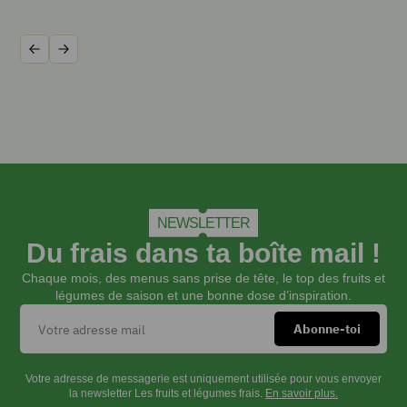
fromage
blanc
1
Précédent
Suivant
pincée
de
curry
Sel
et
poivre
INSTRUCTIONS
NEWSLETTER
Du frais dans ta boîte mail !
Chaque mois, des menus sans prise de tête, le top des fruits et
Laver
légumes de saison et une bonne dose d’inspiration.
les
fruits
et
légumes
Votre adresse de messagerie est uniquement utilisée pour vous envoyer
et
la newsletter Les fruits et légumes frais.
En savoir plus.
les