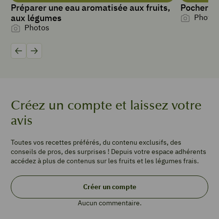
Préparer une eau aromatisée aux fruits,
Pocher de
1
aux légumes
Photos
pomme
Photos
2
endives
2
Précédent
Suivant
carottes
1
poire
½
Créez un compte et laissez votre
citron
avis
1
poignée
de
Toutes vos recettes préférés, du contenu exclusifs, des
cerneaux
conseils de pros, des surprises ! Depuis votre espace adhérents
de
accédez à plus de contenus sur les fruits et les légumes frais.
noix
1
Créer un compte
poignée
de
Aucun commentaire.
noisettes