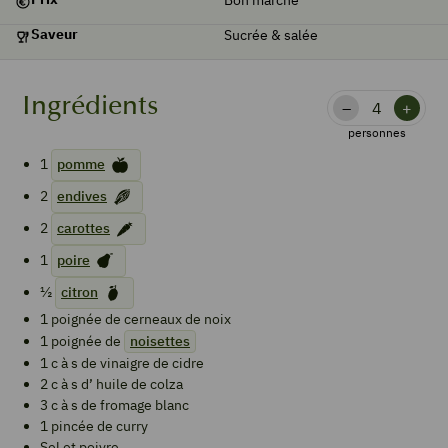
Saveur
Sucrée & salée
Ingrédients
–
+
personnes
1
pomme
2
endives
2
carottes
1
poire
½
citron
1
poignée de
cerneaux de noix
1
poignée de
noisettes
1
c à s de
vinaigre de cidre
2
c à s d’
huile de colza
3
c à s de
fromage blanc
1
pincée de curry
Sel et poivre