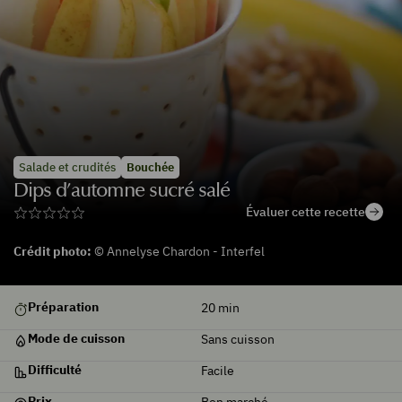
Salade et crudités
Bouchée
Dips d’automne sucré salé
Évaluer cette recette
Crédit photo:
© Annelyse Chardon - Interfel
Préparation
20
min
Mode de cuisson
Sans cuisson
Difficulté
Facile
Prix
Bon marché