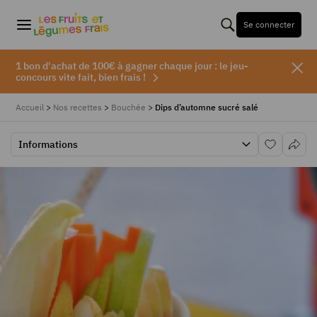
Se connecter
1 bon d'achat de 100€ à gagner chaque jour : le jeu-
concours vite fait, bien frais !
Accueil
>
Nos recettes
>
Bouchée
>
Dips d’automne sucré salé
Informations