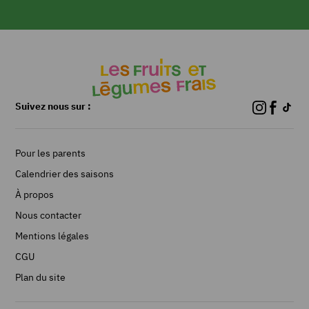
sécher.
Peler
les
carottes
et
les
détailler
Suivez nous sur :
en
lanières
à
Pour les parents
l’économe.
Calendrier des saisons
Emincer
la
À propos
pomme
Nous contacter
en
bâtonnet
Mentions légales
et
CGU
la
Plan du site
poire
en
très