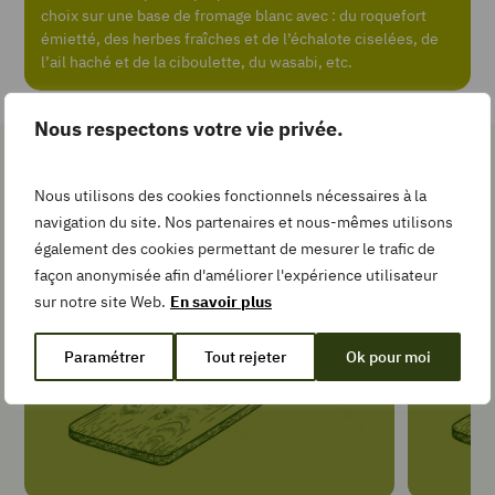
choix sur une base de fromage blanc avec : du roquefort
émietté, des herbes fraîches et de l’échalote ciselées, de
Add
l’ail haché et de la ciboulette, du wasabi, etc.
to
Collection
Nous respectons votre vie privée.
Les gestes simples pour la
Nous utilisons des cookies fonctionnels nécessaires à la
recette
TEMPS DE
navigation du site. Nos partenaires et nous-mêmes utilisons
PRÉPARATION
également des cookies permettant de mesurer le trafic de
minutes
20
min
façon anonymisée afin d'améliorer l'expérience utilisateur
sur notre site Web.
En savoir plus
TYPE DE PLAT
Paramétrer
Tout rejeter
Ok pour moi
Salade et
crudités
PORTIONS
4