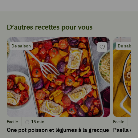
1
c
à
s
D’autres recettes pour vous
de
vinaigre
de
De saison
De saison
cidre
2
c
à
s
d’
huile
de
colza
3
c
à
Facile
15
min
Facile
s
One pot poisson et légumes à la grecque
Paella ex
de