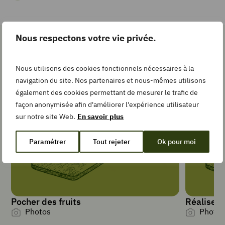
recette
Nous respectons votre vie privée.
Pin
Les gestes simples pour la
Recipe
recette
Nous utilisons des cookies fonctionnels nécessaires à la
navigation du site. Nos partenaires et nous-mêmes utilisons
également des cookies permettant de mesurer le trafic de
Add
façon anonymisée afin d'améliorer l'expérience utilisateur
to
sur notre site Web.
En savoir plus
Collection
Paramétrer
Tout rejeter
Ok pour moi
TEMPS DE
PRÉPARATION
minutes
20
min
Pocher des fruits
Réaliser 
TEMPS DE
Photos
Photos
CUISSON