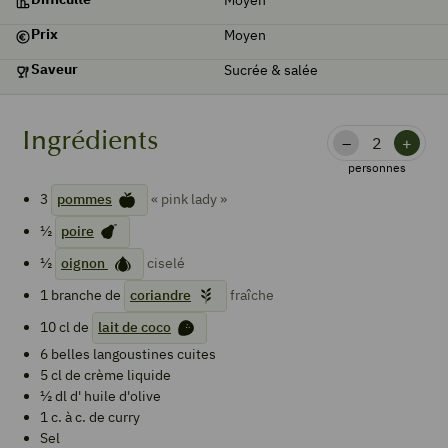
Prix
Moyen
Saveur
Sucrée & salée
Ingrédients
–
+
personnes
3
pommes
« pink lady »
½
poire
½
oignon
ciselé
1
branche de
coriandre
fraîche
10
cl de
lait de coco
6
belles langoustines cuites
5
cl de
crème liquide
½
dl d'
huile d'olive
1
c. à c. de
curry
Sel