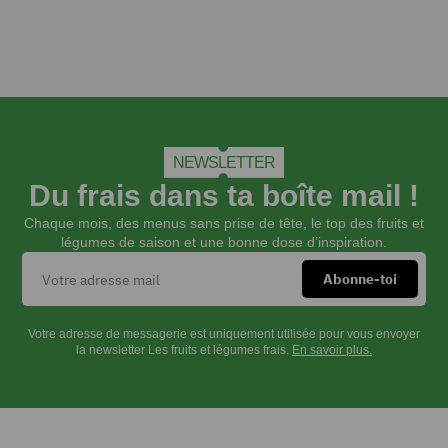
d'olive
1
c.
à
c.
de
curry
Sel
NEWSLETTER
Poivre
Du frais dans ta boîte mail !
Chaque mois, des menus sans prise de tête, le top des fruits et
INSTRUCTIONS
légumes de saison et une bonne dose d’inspiration.
Couper
Votre adresse de messagerie est uniquement utilisée pour vous envoyer
aux
la newsletter Les fruits et légumes frais.
En savoir plus.
¾
deux
pommes
et
les