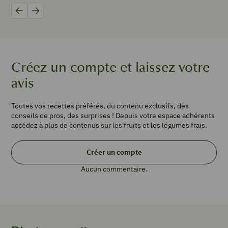
minutes
20
min
Précédent
Suivant
PORTIONS
2
Créez un compte et laissez votre
3
avis
pommes
«
Toutes vos recettes préférés, du contenu exclusifs, des
pink
conseils de pros, des surprises ! Depuis votre espace adhérents
lady
accédez à plus de contenus sur les fruits et les légumes frais.
»
½
Créer un compte
poire
½
Aucun commentaire.
oignon
ciselé
1
branche
de