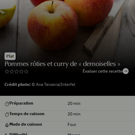
Plat
Pommes rôties et curry de « demoiselles »
Évaluer cette recette
Crédit photo:
© Ana Teixeira/Interfel
De
Préparation
20
min
saison
Temps de cuisson
20
min
Mode de cuisson
Four
Difficulté
Moyen