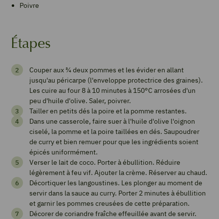
Poivre
Étapes
Pommes
Couper aux ¾ deux pommes et les évider en allant
rôties
jusqu'au péricarpe (l'enveloppe protectrice des graines).
et
Les cuire au four 8 à 10 minutes à 150°C arrosées d'un
peu d'huile d'olive. Saler, poivrer.
curry
Tailler en petits dés la poire et la pomme restantes.
de
Dans une casserole, faire suer à l'huile d'olive l'oignon
ciselé, la pomme et la poire taillées en dés. Saupoudrer
«
de curry et bien remuer pour que les ingrédients soient
demoiselles
épicés uniformément.
Verser le lait de coco. Porter à ébullition. Réduire
»
légèrement à feu vif. Ajouter la crème. Réserver au chaud.
Décortiquer les langoustines. Les plonger au moment de
servir dans la sauce au curry. Porter 2 minutes à ébullition
et garnir les pommes creusées de cette préparation.
Imprimer
Décorer de coriandre fraîche effeuillée avant de servir.
la