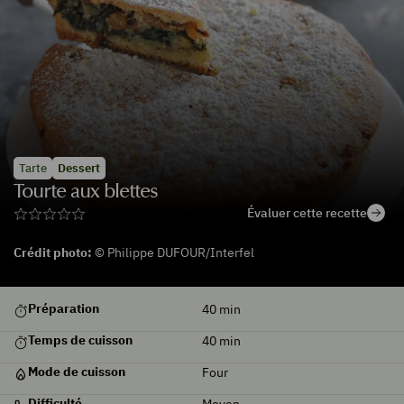
Tarte
Dessert
Tourte aux blettes
Évaluer cette recette
Crédit photo:
© Philippe DUFOUR/Interfel
De
Préparation
40
min
saison
Temps de cuisson
40
min
Mode de cuisson
Four
Difficulté
Moyen