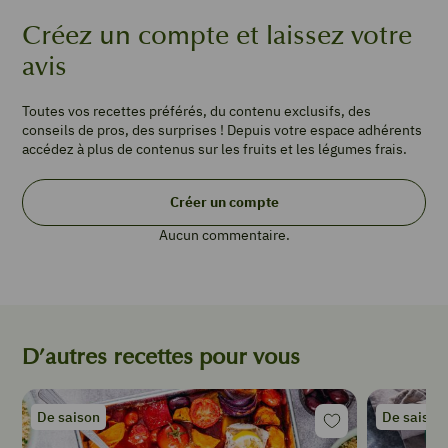
c
à
Créez un compte et laissez votre
s
avis
huile
d’olive
1
Toutes vos recettes préférés, du contenu exclusifs, des
poignée
conseils de pros, des surprises ! Depuis votre espace adhérents
pignons
accédez à plus de contenus sur les fruits et les légumes frais.
grillés
Créer un compte
Pour
la
Aucun commentaire.
pâte
:
250
g
farine
1
D’autres recettes pour vous
œuf
½
sachet
De saison
De saison
de