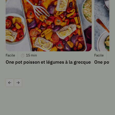
levure
1
pincée
de
sel
50
g
sucre
½
verre
Facile
15
min
Facile
eau
One pot poisson et légumes à la grecque
One pot g
50
g
huile
d’olive
Précédent
Suivant
1
citron
pour
le
zeste
Sucre