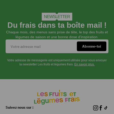
glace
(en
finition)
NEWSLETTER
Du frais dans ta boîte mail !
INSTRUCTIONS
Chaque mois, des menus sans prise de tête, le top des fruits et
légumes de saison et une bonne dose d’inspiration.
Préparer
la
Votre adresse de messagerie est uniquement utilisée pour vous envoyer
pâte :
la newsletter Les fruits et légumes frais.
En savoir plus.
verser
la
farine
et
la
levure
dans
un
Suivez nous sur :
saladier,