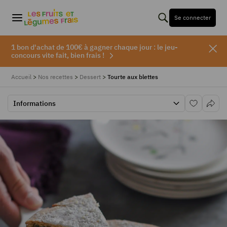
Se connecter
1 bon d'achat de 100€ à gagner chaque jour : le jeu-
concours vite fait, bien frais !
Accueil
>
Nos recettes
>
Dessert
>
Tourte aux blettes
Informations