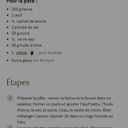
Pour la pâte :
250
g
farine
1
œuf
½
sachet de levure
1
pincée de sel
50
g
sucre
½
verre
eau
50
g
huile d’olive
1
citron
pour le zeste
Sucre glace
(en finition)
Étapes
Préparer la pâte : verser la farine et la levure dans un
Tourte
saladier, former un puits et ajouter l’œuf battu, l’huile
aux
d’olive, le sel, le sucre, l’eau, le zeste de citron. Bien
mélanger. Laisser reposer 2h dans un linge humide au
blettes
frais.