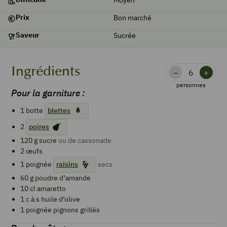
Prix
Bon marché
Saveur
Sucrée
Ingrédients
–
+
personnes
Pour la garniture :
1
botte
blettes
2
poires
120
g
sucre
ou de cassonade
2
œufs
1
poignée
raisins
secs
60
g
poudre d’amande
10
cl
amaretto
1
c à s
huile d’olive
1
poignée
pignons grillés