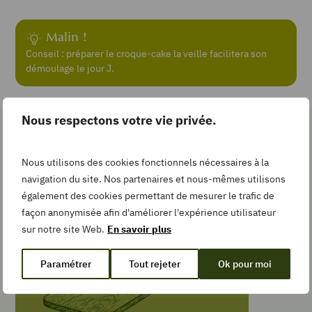
Recipe
Malin !
Conseil : préparer le croque-cake la veille facilitera son
Add
démoulage le jour J.
to
Collection
Nous respectons votre vie privée.
Les gestes simples pour la
Nous utilisons des cookies fonctionnels nécessaires à la
recette
TEMPS DE
navigation du site. Nos partenaires et nous-mêmes utilisons
PRÉPARATION
minutes
35
min
également des cookies permettant de mesurer le trafic de
façon anonymisée afin d'améliorer l'expérience utilisateur
TEMPS DE
sur notre site Web.
En savoir plus
CUISSON
minutes
40
min
Paramétrer
Tout rejeter
Ok pour moi
TYPE DE PLAT
Sandwiches et