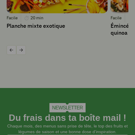
INSTRUCTIONS
Facile
20
min
Facile
Planche mixte exotique
Émincé de
Préchauffer
quinoa
le
four
à
Précédent
Suivant
180°C.
Beurrer
un
moule
à
cake.
Tailler
en
NEWSLETTER
lanières
Du frais dans ta boîte mail !
la
carotte
Chaque mois, des menus sans prise de tête, le top des fruits et
et
légumes de saison et une bonne dose d’inspiration.
la