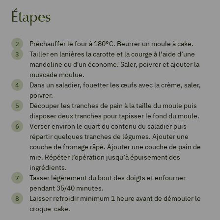
Étapes
Croque
Préchauffer le four à 180°C. Beurrer un moule à cake.
cake
Tailler en lanières la carotte et la courge à l’aide d’une
aux
mandoline ou d'un économe. Saler, poivrer et ajouter la
muscade moulue.
légumes
Dans un saladier, fouetter les œufs avec la crème, saler,
d’automne
poivrer.
Découper les tranches de pain à la taille du moule puis
4
from 1 vote
disposer deux tranches pour tapisser le fond du moule.
Verser environ le quart du contenu du saladier puis
répartir quelques tranches de légumes. Ajouter une
couche de fromage râpé. Ajouter une couche de pain de
Imprimer
mie. Répéter l’opération jusqu’à épuisement des
la
ingrédients.
recette
Tasser légèrement du bout des doigts et enfourner
pendant 35/40 minutes.
Laisser refroidir minimum 1 heure avant de démouler le
croque-cake.
Pin