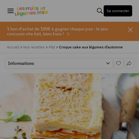
Se connecter
1 bon d'achat de 100€ à gagner chaque jour : le jeu-
concours vite fait, bien frais !
Accueil
>
Nos recettes
>
Plat
>
Croque cake aux légumes d’automne
Informations