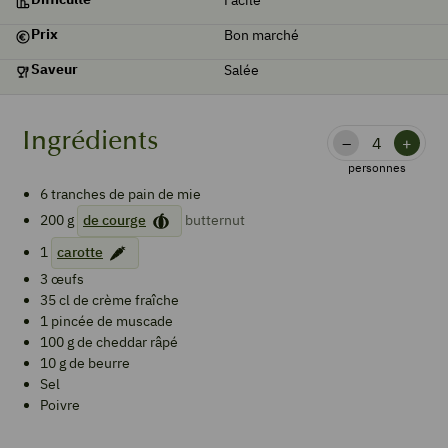
Prix
Bon marché
Saveur
Salée
Ingrédients
–
+
personnes
6
tranches
de pain de mie
200
g
de courge
butternut
1
carotte
3
œufs
35
cl
de crème fraîche
1
pincée
de muscade
100
g
de cheddar râpé
10
g
de beurre
Sel
Poivre