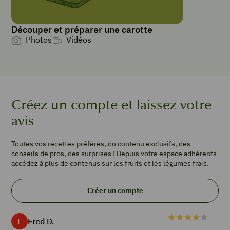
tartines
Découper et préparer une carotte
Photos
Vidéos
PORTIONS
4
6
tranches
de
Créez un compte et laissez votre
pain
de
avis
mie
200
Toutes vos recettes préférés, du contenu exclusifs, des
g
conseils de pros, des surprises ! Depuis votre espace adhérents
de
accédez à plus de contenus sur les fruits et les légumes frais.
courge
butternut
1
Créer un compte
carotte
3
Fred D.
F
œufs