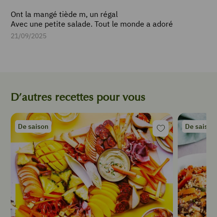
35
Ont la mangé tiède m, un régal
cl
Avec une petite salade. Tout le monde a adoré
de
crème
21/09/2025
fraîche
1
pincée
de
muscade
100
D’autres recettes pour vous
g
de
cheddar
De saison
De saison
râpé
10
g
de
beurre
Sel
Poivre