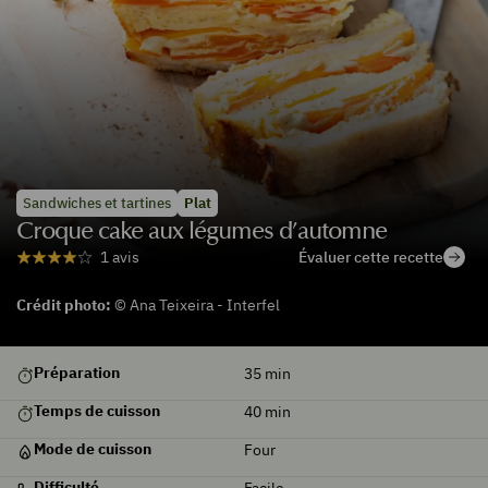
Sandwiches et tartines
Plat
Croque cake aux légumes d’automne
Évaluer cette recette
1 avis
Crédit photo:
© Ana Teixeira - Interfel
Préparation
35
min
Temps de cuisson
40
min
Mode de cuisson
Four
Difficulté
Facile