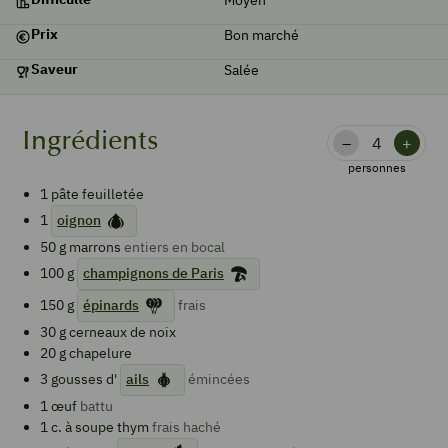
Prix
Bon marché
Saveur
Salée
Ingrédients
–
+
personnes
1
pâte feuilletée
1
oignon
50
g
marrons
entiers en bocal
100
g
champignons de Paris
150
g
épinards
frais
30
g
cerneaux de noix
20
g
chapelure
3
gousses d'
ails
émincées
1
œuf
battu
1
c. à soupe
thym
frais haché