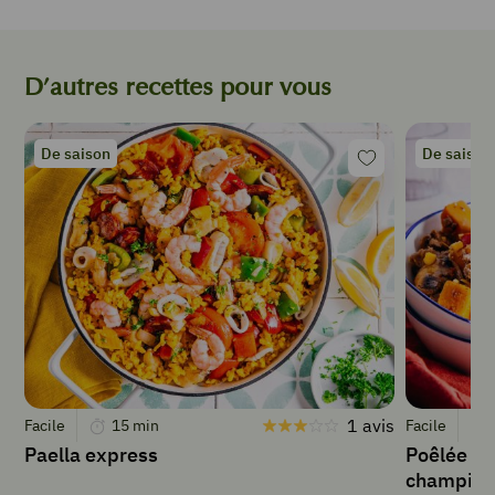
g
chapelure
3
D’autres recettes pour vous
gousses
d'
ail
De saison
De saison
émincées
1
œuf
battu
1
c.
à
soupe
thym
frais
haché
4
1 avis
Facile
15
min
Facile
c.
Paella express
Poêlée de
à
champign
soupe