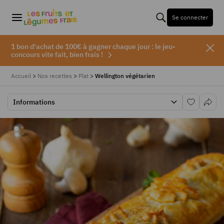
Se connecter
1 bon d'achat de 100€ à gagner chaque jour : le jeu-
concours vite fait, bien frais !
Accueil
>
Nos recettes
>
Plat
>
Wellington végétarien
Informations