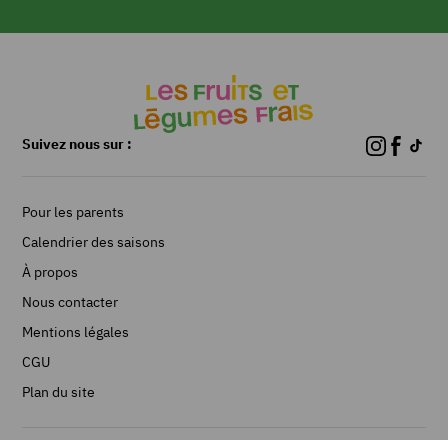
Préparer
le
bouillon
de
légumes
Suivez nous sur :
et
réserver
au
Pour les parents
chaud.
Calendrier des saisons
Émincer
l’oignon,
À propos
hacher
Nous contacter
l’ail,
nettoyer
Mentions légales
et
CGU
équeuter
les
Plan du site
pousses
d’épinard,