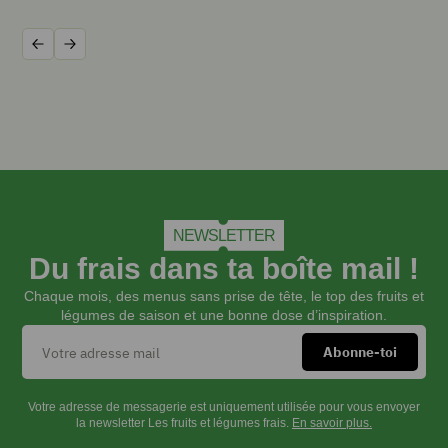
persil
plat
Précédent
Suivant
frais
haché
3
c.
à
soupe
huile
d’olive
40
NEWSLETTER
cl
Du frais dans ta boîte mail !
bouillon
de
Chaque mois, des menus sans prise de tête, le top des fruits et
légumes
légumes de saison et une bonne dose d’inspiration.
sel
poivre
Votre adresse de messagerie est uniquement utilisée pour vous envoyer
INSTRUCTIONS
la newsletter Les fruits et légumes frais.
En savoir plus.