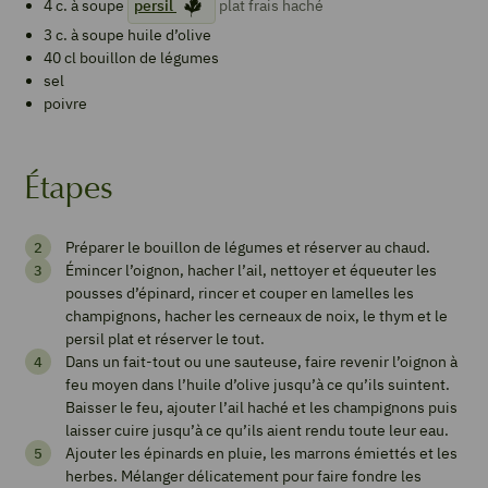
4
c. à soupe
persil
plat frais haché
3
c. à soupe
huile d’olive
40
cl
bouillon de légumes
sel
poivre
Étapes
Wellington
Préparer le bouillon de légumes et réserver au chaud.
végétarien
Émincer l’oignon, hacher l’ail, nettoyer et équeuter les
pousses d’épinard, rincer et couper en lamelles les
champignons, hacher les cerneaux de noix, le thym et le
persil plat et réserver le tout.
Imprimer
Dans un fait-tout ou une sauteuse, faire revenir l’oignon à
la
feu moyen dans l’huile d’olive jusqu’à ce qu’ils suintent.
recette
Baisser le feu, ajouter l’ail haché et les champignons puis
laisser cuire jusqu’à ce qu’ils aient rendu toute leur eau.
Ajouter les épinards en pluie, les marrons émiettés et les
herbes. Mélanger délicatement pour faire fondre les
Pin