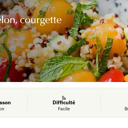
lon, courgette
isson
Difficulté
on
Facile
B