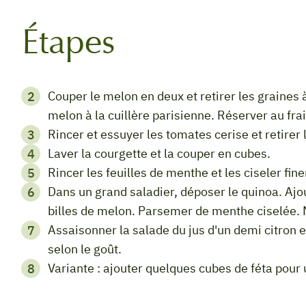
Étapes
Couper le melon en deux et retirer les graines à l'aide d'une cuillère. Réaliser des billes de
melon à la cuillère parisienne. Réserver au frai
Rincer et essuyer les tomates cerise et retire
Laver la courgette et la couper en cubes.
Rincer les feuilles de menthe et les ciseler fin
Dans un grand saladier, déposer le quinoa. Ajouter les tomates, les cubes de courgette et les
billes de melon. Parsemer de menthe ciselée. 
Assaisonner la salade du jus d'un demi citron et d'un trait d'huile d'olive. Saler et poivrer
selon le goût.
Variante : ajouter quelques cubes de féta pou