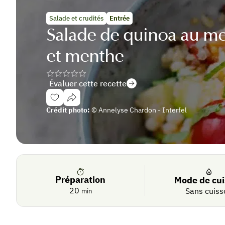
Salade et crudités
Entrée
Salade de quinoa au me
et menthe
Évaluer cette recette
Se
Crédit photo:
© Annelyse Chardon - Interfel
connecter
De
saison
Préparation
Mode de cu
20
Sans cuiss
min