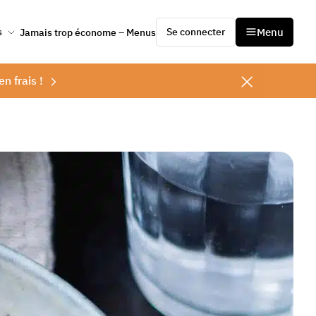
Se connecter
Menu
s
Jamais trop économe – Menus
en frais !