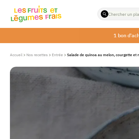
ENTREZ
LES
TERMES
À
1 bon d'ach
RECHERCHER
Accueil
>
Nos recettes
>
Entrée
>
Salade de quinoa au melon, courgette et