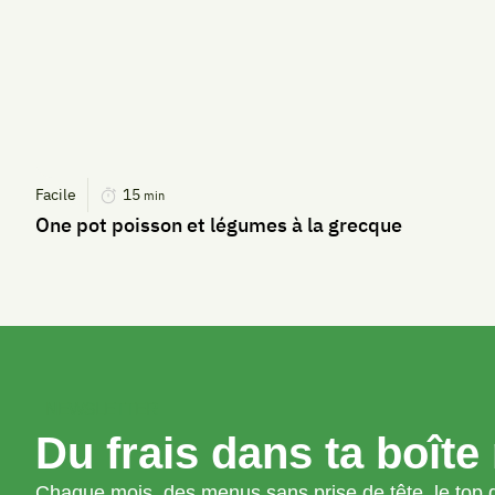
Facile
15
min
One pot poisson et légumes à la grecque
NEWSLETTER
Du frais dans ta boîte 
Chaque mois, des menus sans prise de tête, le top d