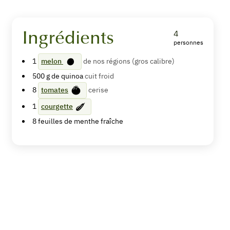
Ingrédients
4
personnes
Salade
1
melon
de nos régions (gros calibre)
de
500
g de
quinoa
cuit froid
quinoa
8
tomates
cerise
au
1
courgette
8
feuilles de menthe fraîche
melon,
courgette
et
menthe
Imprimer