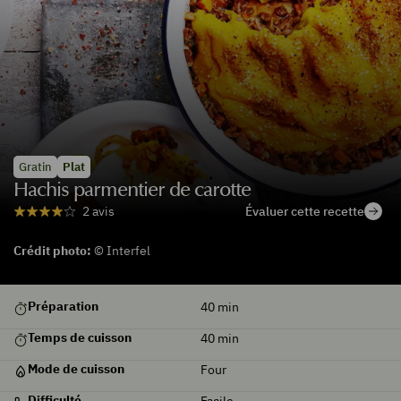
Gratin
Plat
Hachis parmentier de carotte
Évaluer cette recette
2 avis
Crédit photo:
© Interfel
Préparation
40
min
Temps de cuisson
40
min
Mode de cuisson
Four
Difficulté
Facile