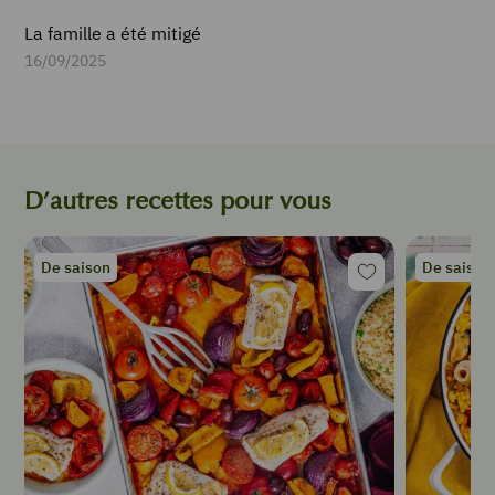
de
thym
La famille a été mitigé
1
16/09/2025
c.
à
soupe
de
tomate
(concentré)
D’autres recettes pour vous
1
c.
à
De saison
De saison
soupe
de
fécule
de
maïs
Huile
Sel
Poivre