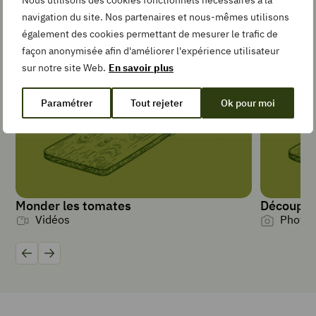
recette
navigation du site. Nos partenaires et nous-mêmes utilisons
TYPE DE PLAT
également des cookies permettant de mesurer le trafic de
Gratin
façon anonymisée afin d'améliorer l'expérience utilisateur
sur notre site Web.
En savoir plus
PORTIONS
Paramétrer
Tout rejeter
Ok pour moi
6
12
carottes
2
oignons
4
Monder les tomates
Découper 
gousses
Vidéos
Photos
d’
ail
2
Précédent
Suivant
branches
de
céleri
700