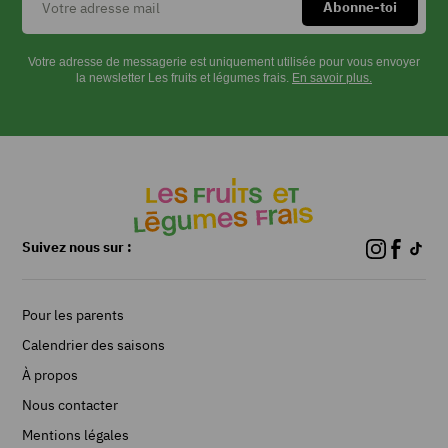
fondre
le
beurre
Votre adresse de messagerie est uniquement utilisée pour vous envoyer
la newsletter Les fruits et légumes frais.
En savoir plus.
dans
un
faitout,
ajoutez
les
rondelles
de
carottes,
Suivez nous sur :
mélangez,
salez.
Versez
Pour les parents
juste
assez
Calendrier des saisons
d’eau
À propos
pour
recouvrir
Nous contacter
les
Mentions légales
carottes.