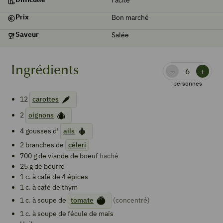
Prix
Bon marché
Saveur
Salée
Ingrédients
–
+
personnes
12
carottes
2
oignons
4
gousses d’
ails
2
branches de
céleri
700
g de
viande de boeuf
haché
25
g de
beurre
1
c. à café de
4 épices
1
c. à café de
thym
1
c. à soupe de
tomate
(concentré)
1
c. à soupe de
fécule de maïs