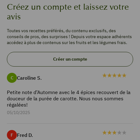
g
Créez un compte et laissez votre
de
avis
viande
de
boeuf
Toutes vos recettes préférés, du contenu exclusifs, des
conseils de pros, des surprises ! Depuis votre espace adhérents
haché
accédez à plus de contenus sur les fruits et les légumes frais.
25
g
de
Créer un compte
beurre
1
c.
Caroline S.
C
à
café
Petite note d’Automne avec le 4 épices recouvert de la
de
douceur de la purée de carotte. Nous nous sommes
4
régalées!
épices
05/10/2025
1
c.
à
Fred D.
F
café