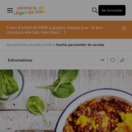
Se connecter
1 bon d'achat de 100€ à gagner chaque jour : le jeu-
concours vite fait, bien frais !
Accueil
>
Nos recettes
>
Plat
>
Hachis parmentier de carotte
Informations