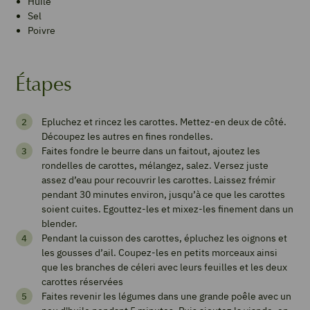
Huile
Sel
Poivre
Étapes
Hachis
Epluchez et rincez les carottes. Mettez-en deux de côté.
parmentier
Découpez les autres en fines rondelles.
de
Faites fondre le beurre dans un faitout, ajoutez les
rondelles de carottes, mélangez, salez. Versez juste
carotte
assez d’eau pour recouvrir les carottes. Laissez frémir
pendant 30 minutes environ, jusqu’à ce que les carottes
4
from
2
votes
soient cuites. Egouttez-les et mixez-les finement dans un
blender.
Pendant la cuisson des carottes, épluchez les oignons et
les gousses d’ail. Coupez-les en petits morceaux ainsi
Imprimer
que les branches de céleri avec leurs feuilles et les deux
la
carottes réservées
recette
Faites revenir les légumes dans une grande poêle avec un