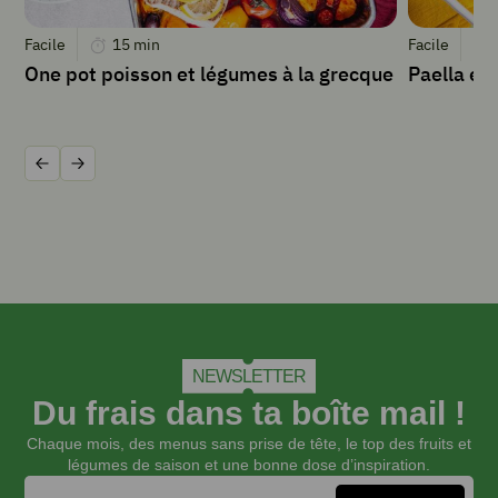
INSTRUCTIONS
Facile
15
min
Facile
One pot poisson et légumes à la grecque
Paella ex
Epluchez
et
rincez
Précédent
Suivant
les
carottes.
Mettez-
en
deux
de
côté.
Découpez
les
NEWSLETTER
autres
Du frais dans ta boîte mail !
en
Chaque mois, des menus sans prise de tête, le top des fruits et
fines
légumes de saison et une bonne dose d’inspiration.
rondelles.
Faites