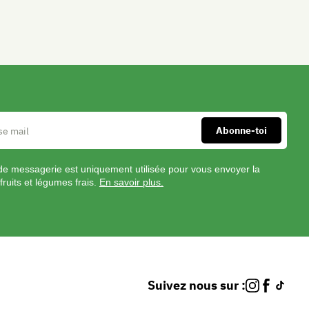
Bow
c
à
s
d'
amandes
effilées
grillées
INSTRUCTIONS
de messagerie est uniquement utilisée pour vous envoyer la
fruits et légumes frais.
En savoir plus.
Préchauffer
le
four
à
Suivez nous sur :
160°C.