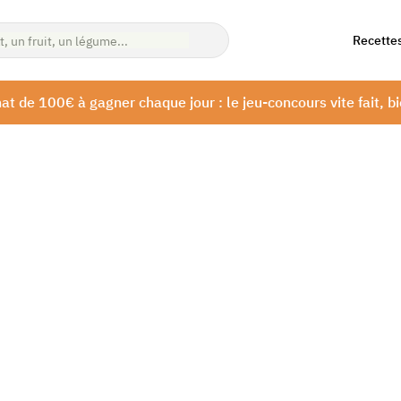
Recette
at de 100€ à gagner chaque jour : le jeu-concours vite fait, bi