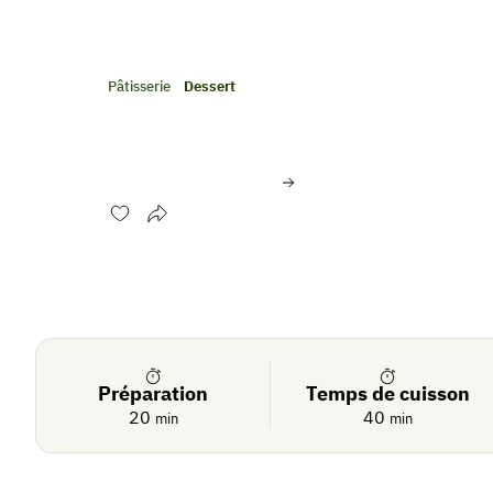
Pâtisserie
Dessert
Crème brûlée aux clém
Évaluer cette recette
Se
Crédit photo:
© Philippe DUFOUR/Interfel
connecter
Préparation
Temps de cuisson
20
40
min
min