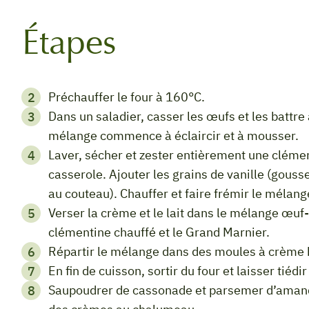
Étapes
Préchauffer le four à 160°C.
Dans un saladier, casser les œufs et les battre à la fourchette avec le sucre jusqu’à ce que le
mélange commence à éclaircir et à mousser.
Laver, sécher et zester entièrement une clémentine puis la presser. Verser le jus dans une
casserole. Ajouter les grains de vanille (gouss
au couteau). Chauffer et faire frémir le mélang
Verser la crème et le lait dans le mélange œuf-sucre. Bien mélanger. Ajouter le jus de
clémentine chauffé et le Grand Marnier.
Répartir le mélange dans des moules à crème 
En fin de cuisson, sortir du four et laisser tiédi
Saupoudrer de cassonade et parsemer d’amandes effilées puis faire caraméliser la surface