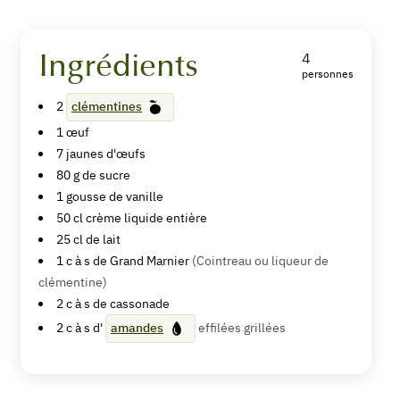
Ingrédients
4
personnes
Crème
2
clémentines
brûlée
1
œuf
aux
7
jaunes d'œufs
80
g de
sucre
clémentines
1
gousse de vanille
50
cl
crème liquide entière
25
cl de
lait
1
c à s de
Grand Marnier
(Cointreau ou liqueur de
Imprimer
clémentine)
la
2
c à s de
cassonade
recette
2
c à s d'
amandes
effilées grillées
Pin
Recipe