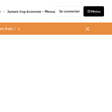
Se connecter
Menu
s
Jamais trop économe – Menus
en frais !