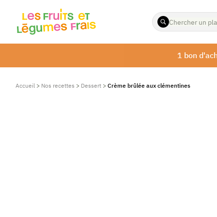
ENTREZ
LES
TERMES
À
1 bon d'ach
RECHERCHER
Accueil
>
Nos recettes
>
Dessert
>
Crème brûlée aux clémentines