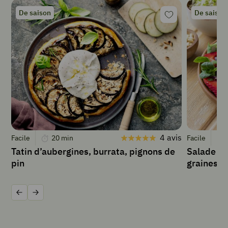
belles
pommes
De saison
De saison
(royal
gala,
honey
crunch,
ou
golden)
4
feuilles
de
brick
2
4 avis
Facile
20
min
Facile
c
Tatin d’aubergines, burrata, pignons de
Salade de 
à
pin
graines 
s
de
miel
20
Précédent
Suivant
g
de
pignons