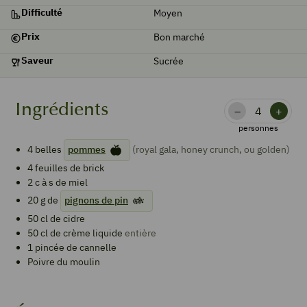
Difficulté
Moyen
Prix
Bon marché
Saveur
Sucrée
Ingrédients
–
+
personnes
4
belles
pommes
(royal gala, honey crunch, ou golden)
4
feuilles de brick
2
c à s de
miel
20
g de
pignons de pin
50
cl de
cidre
50
cl de
crème liquide
entière
1
pincée de
cannelle
Poivre du moulin