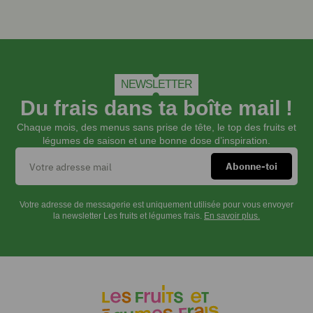
de pin
50
cl
de
cidre
NEWSLETTER
50
cl
Du frais dans ta boîte mail !
de
Chaque mois, des menus sans prise de tête, le top des fruits et
crème
légumes de saison et une bonne dose d’inspiration.
liquide
entière
1
pincée
de
Votre adresse de messagerie est uniquement utilisée pour vous envoyer
la newsletter Les fruits et légumes frais.
En savoir plus.
cannelle
Poivre
du
moulin