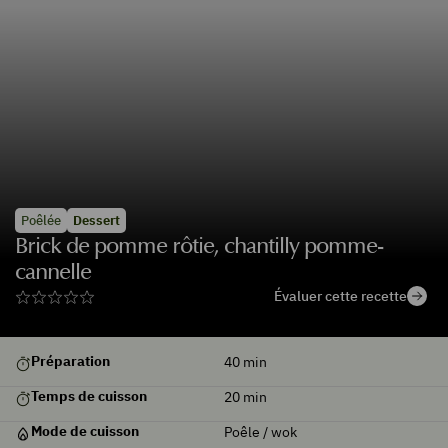
Poêlée
Dessert
Brick de pomme rôtie, chantilly pomme-
cannelle
Évaluer cette recette
De
Préparation
40
min
saison
Temps de cuisson
20
min
Mode de cuisson
Poêle / wok