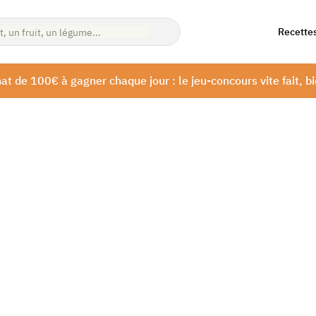
Recette
at de 100€ à gagner chaque jour : le jeu-concours vite fait, bi