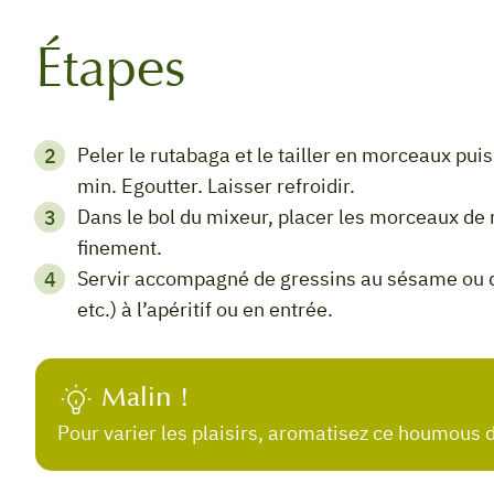
Étapes
Peler le rutabaga et le tailler en morceaux puis le cuire à l’eau bouillante salée environ 35
min. Egoutter. Laisser refroidir.
Dans le bol du mixeur, placer les morceaux de rutabaga, l’ail haché. Saler et pimenter. Mixer
finement.
Servir accompagné de gressins au sésame ou de bâtonnets de légumes (betterave, carotte,
etc.) à l’apéritif ou en entrée.
Malin !
Pour varier les plaisirs, aromatisez ce houmous d