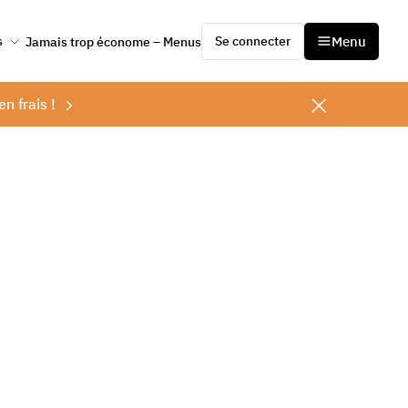
Se connecter
Menu
s
Jamais trop économe – Menus
en frais !