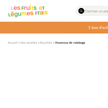
ENTREZ
LES
TERMES
À
1 bon d'ach
RECHERCHER
Accueil
>
Nos recettes
>
Bouchée
>
Houmous de rutabaga