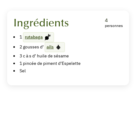
Ingrédients
4
personnes
Houmous
1
rutabaga
de
2
gousses d’
ails
rutabaga
3
c à s d’
huile de sésame
1
pincée de piment d’Espelette
Sel
Imprimer
la
recette
Pin
Recipe