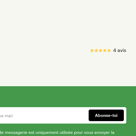
le
bol
du
mixeur,
placer
les
morceaux
4 avis
Facil
de
Spa
rutabaga,
l’ail
haché.
Saler
et
pimenter.
Mixer
finement.
Servir
accompagné
de messagerie est uniquement utilisée pour vous envoyer la