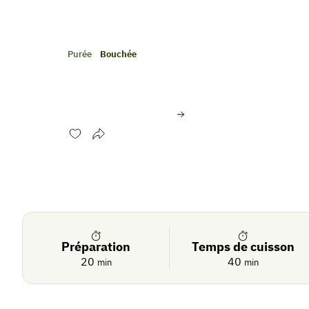
Purée
Bouchée
Houmous de rutabaga
Évaluer cette recette
Se
Crédit photo:
© Philippe DUFOUR/Interfe
connecter
Préparation
Temps de cuisson
20
40
min
min