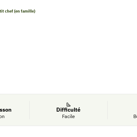
tit chef (en famille)
te à la
isson
Difficulté
on
Facile
B