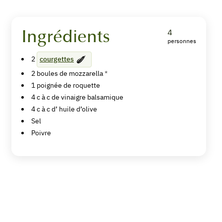
Ingrédients
4
personnes
Mini-
2
courgettes
burgers
2
boules de
mozzarella
*
de
1
poignée de
roquette
4
c à c de
vinaigre balsamique
courgette
4
c à c d’
huile d’olive
à
Sel
Poivre
la
mozzarella
Imprimer
la