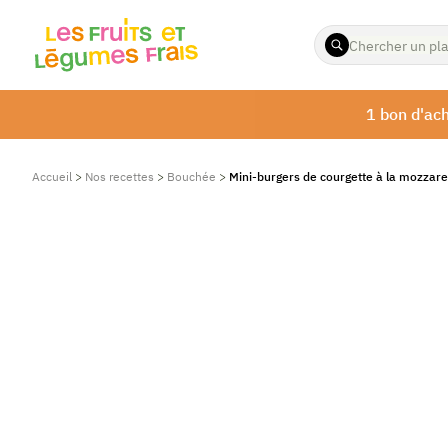
ENTREZ
LES
TERMES
À
1 bon d'ach
RECHERCHER
Accueil
>
Nos recettes
>
Bouchée
>
Mini-burgers de courgette à la mozzare