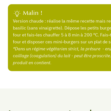
Malin !
Version chaude : réalise la même recette mais remplace la roquette par une feuille de
basilic (sans vinaigrette). Dépose les petits burg
four et fais-les chauffer 5 à 8 min à 200 °C. Fais-t
four et disposer ces mini-burgers sur un plat de s
*Dans un régime végétarien strict, la présure - enzyme d’origine animale nécessaire au
caillage (coagulation) du lait - peut être proscrite. 
produit en contient.