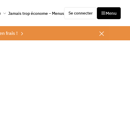
Se connecter
Menu
s
Jamais trop économe – Menus
en frais !