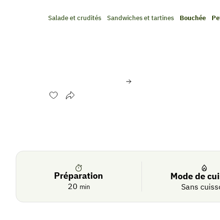
Salade et crudités
Sandwiches et tartines
Bouchée
Pe
Mini-burgers de courget
mozzarella
Évaluer cette recette
Se
Crédit photo:
© UE/MAAF/Interfel/Amiel/Leteuré
connecter
De
saison
Préparation
Mode de cu
20
Sans cuiss
min