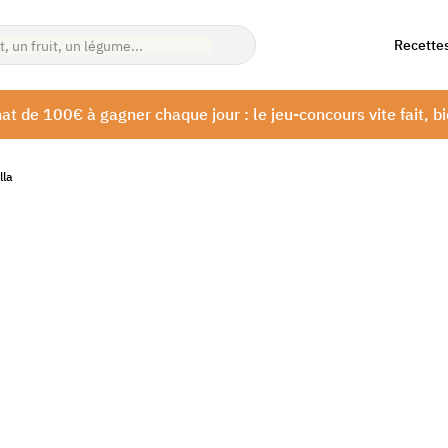
Recette
at de 100€ à gagner chaque jour : le jeu-concours vite fait, bi
lla