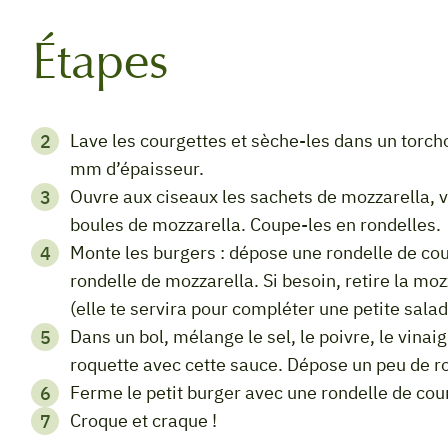
Étapes
Lave les courgettes et sèche-les dans un torchon propre. Coupe-les en tranches d’environ 5
mm d’épaisseur.
Ouvre aux ciseaux les sachets de mozzarella, verse le petit lait dans l’évier et récupère les
boules de mozzarella. Coupe-les en rondelles.
Monte les burgers : dépose une rondelle de courgette sur le plan de travail. Place dessus une
rondelle de mozzarella. Si besoin, retire la mo
(elle te servira pour compléter une petite salad
Dans un bol, mélange le sel, le poivre, le vinaigre et l’huile. Dans un saladier, assaisonne la
roquette avec cette sauce. Dépose un peu de ro
Ferme le petit burger avec une rondelle de cou
Croque et craque !