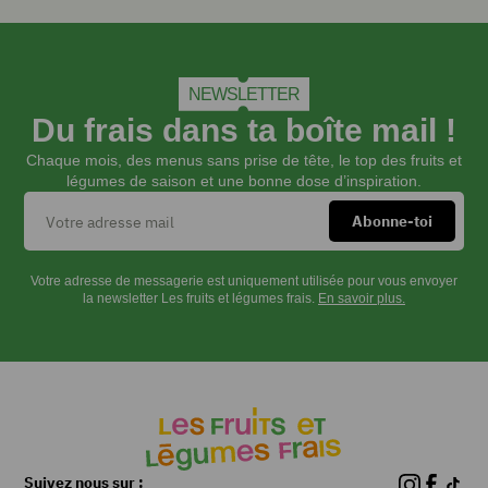
Couper
les
NEWSLETTER
courges
Du frais dans ta boîte mail !
en
deux
Chaque mois, des menus sans prise de tête, le top des fruits et
dans
légumes de saison et une bonne dose d’inspiration.
la
longueur.
Epépiner.
Cuire
Votre adresse de messagerie est uniquement utilisée pour vous envoyer
les
la newsletter Les fruits et légumes frais.
En savoir plus.
courges
peau
en
haut
dans
1
four
préchauffé
Suivez nous sur :