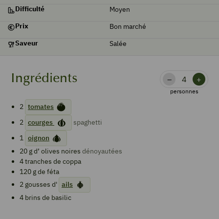
Difficulté
Moyen
Prix
Bon marché
Saveur
Salée
Ingrédients
–
+
personnes
2
tomates
2
courges
spaghetti
1
oignon
20
g d’
olives noires
dénoyautées
4
tranches de
coppa
120
g de
féta
2
gousses d'
ails
4
brins de
basilic