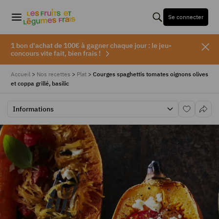
Se connecter
1 bon d'achat de 100€ à gagner chaque jour : le jeu-
concours vite fait, bien frais !
Accueil
>
Nos recettes
>
Plat
>
Courges spaghettis tomates oignons olives
et coppa grillé, basilic
Informations