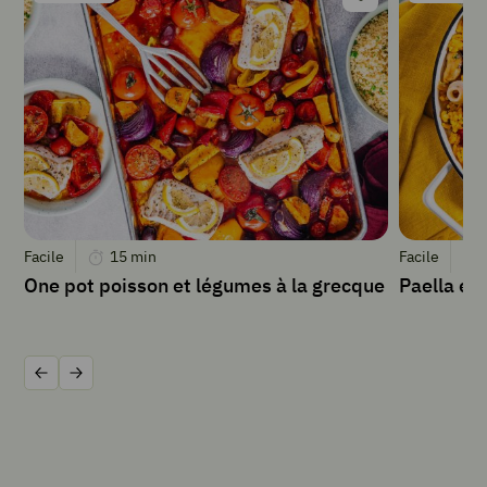
dénoyautées
4
tranches
de
coppa
120
g
de
féta
2
gousses
Facile
15
min
Facile
d'
One pot poisson et légumes à la grecque
Paella ex
ail
4
brins
de
basilic
Précédent
Suivant
INSTRUCTIONS