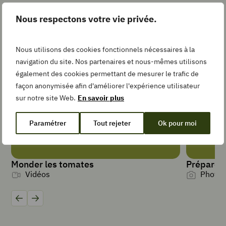
Les gestes simples pour la
Nous respectons votre vie privée.
recette
Pin
Nous utilisons des cookies fonctionnels nécessaires à la
Recipe
navigation du site. Nos partenaires et nous-mêmes utilisons
également des cookies permettant de mesurer le trafic de
façon anonymisée afin d'améliorer l'expérience utilisateur
Add
sur notre site Web.
En savoir plus
to
Collection
Paramétrer
Tout rejeter
Ok pour moi
Monder les tomates
Préparer l
TEMPS DE
Vidéos
Photos
PRÉPARATION
minutes
20
min
TEMPS DE
Précédent
Suivant
CUISSON
minutes
40
min