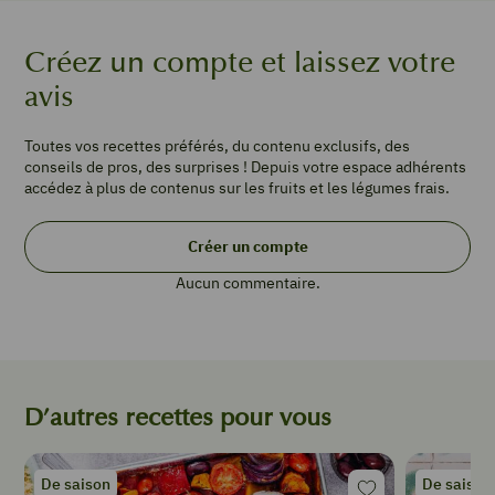
Créez un compte et laissez votre
TYPE DE PLAT
avis
Gratin
Toutes vos recettes préférés, du contenu exclusifs, des
conseils de pros, des surprises ! Depuis votre espace adhérents
PORTIONS
accédez à plus de contenus sur les fruits et les légumes frais.
4
2
Créer un compte
tomates
2
Aucun commentaire.
courges
spaghetti
1
oignon
20
D’autres recettes pour vous
g
d’
olives
De saison
De saison
noires