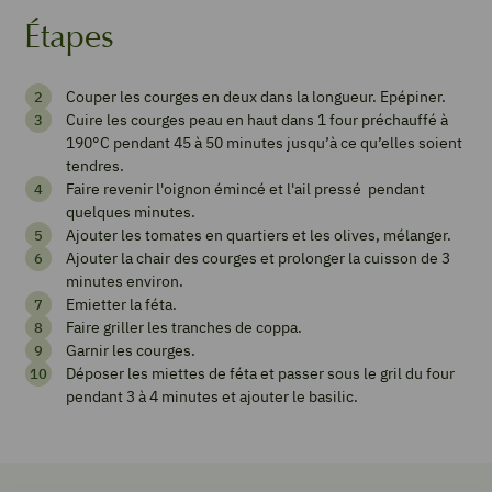
Étapes
Courges
Couper les courges en deux dans la longueur. Epépiner.
spaghettis
Cuire les courges peau en haut dans 1 four préchauffé à
tomates
190°C pendant 45 à 50 minutes jusqu’à ce qu’elles soient
tendres.
oignons
Faire revenir l'oignon émincé et l'ail pressé pendant
olives
quelques minutes.
Ajouter les tomates en quartiers et les olives, mélanger.
et
Ajouter la chair des courges et prolonger la cuisson de 3
coppa
minutes environ.
Emietter la féta.
grillé,
Faire griller les tranches de coppa.
basilic
Garnir les courges.
Déposer les miettes de féta et passer sous le gril du four
pendant 3 à 4 minutes et ajouter le basilic.
Imprimer
la
recette