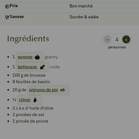
Prix
Bon marché
Saveur
Sucrée & salée
Ingrédients
–
+
personnes
1
pomme
granny
1
betterave
cuite
100
g de
brousse
8
feuilles de
basilic
20
g de
pignons de pin
½
citron
2
c à s d'
huile d'olive
2
pincées de sel
1
pincée de poivre