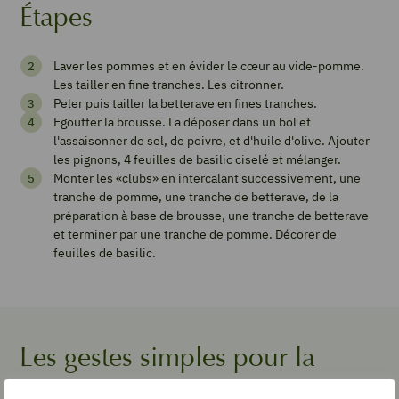
Étapes
Laver les pommes et en évider le cœur au vide-pomme.
«
Les tailler en fine tranches. Les citronner.
Club
Peler puis tailler la betterave en fines tranches.
Egoutter la brousse. La déposer dans un bol et
»
l'assaisonner de sel, de poivre, et d'huile d'olive. Ajouter
pomme,
les pignons, 4 feuilles de basilic ciselé et mélanger.
Monter les «clubs» en intercalant successivement, une
betterave
tranche de pomme, une tranche de betterave, de la
et
préparation à base de brousse, une tranche de betterave
et terminer par une tranche de pomme. Décorer de
brousse
feuilles de basilic.
Imprimer
la
Les gestes simples pour la
recette
recette