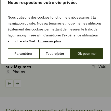
Nous respectons votre vie privée.
Pin
Recipe
Nous utilisons des cookies fonctionnels nécessaires à la
navigation du site. Nos partenaires et nous-mêmes utilisons
également des cookies permettant de mesurer le trafic de
Add
façon anonymisée afin d'améliorer l'expérience utilisateur
to
sur notre site Web.
En savoir plus
Collection
Paramétrer
Tout rejeter
Ok pour moi
Préparer une eau aromatisée aux fruits,
Zester un
aux légumes
Vidéos
TEMPS DE
Photos
PRÉPARATION
minutes
20
min
Précédent
Suivant
TYPE DE PLAT
Encas