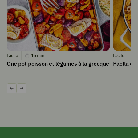
de pin
½
citron
2
c
à
s
d'
Facile
15
min
Facile
huile
d'olive
One pot poisson et légumes à la grecque
Paella ex
2
pincées
de
sel
Précédent
Suivant
1
pincée
de
poivre
INSTRUCTIONS