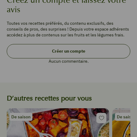
Créez un compte et laissez votre
PORTIONS
avis
4
1
Toutes vos recettes préférés, du contenu exclusifs, des
conseils de pros, des surprises ! Depuis votre espace adhérents
pomme
accédez à plus de contenus sur les fruits et les légumes frais.
granny
1
betterave
Créer un compte
cuite
Aucun commentaire.
100
g
de
brousse
8
feuilles
D’autres recettes pour vous
de
basilic
20
De saison
De saison
g
de
pignons