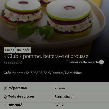
Encas
Bouchée
« Club » pomme, betterave et brousse
Évaluer cette recette
Crédit photo:
©UE/MAAF/FAM/Interfel/T.Antablian
De
Préparation
20
min
saison
Mode de cuisson
Sans cuisson
Difficulté
Facile