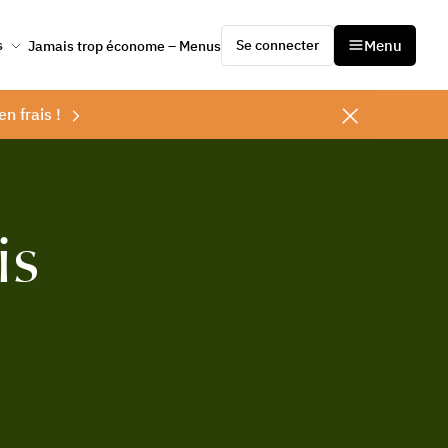
Se connecter
Menu
s
Jamais trop économe – Menus
en frais !
is