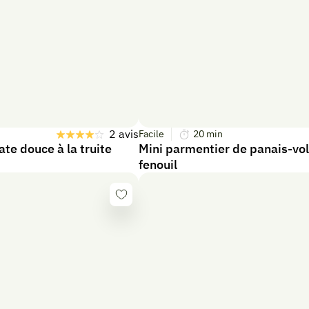
2 avis
Facile
20
min
ate douce à la truite
Mini parmentier de panais-vol
fenouil
Se
connecter