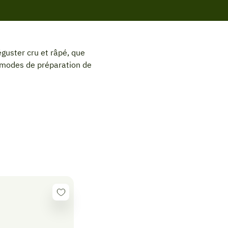
éguster cru et râpé, que
es modes de préparation de
Se
connecter