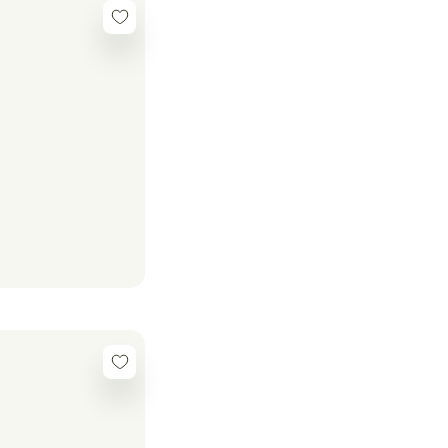
Se
connecter
Se
connecter