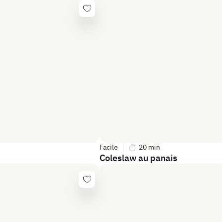
Se
connecter
Facile
20
min
Coleslaw au panais
Se
connecter