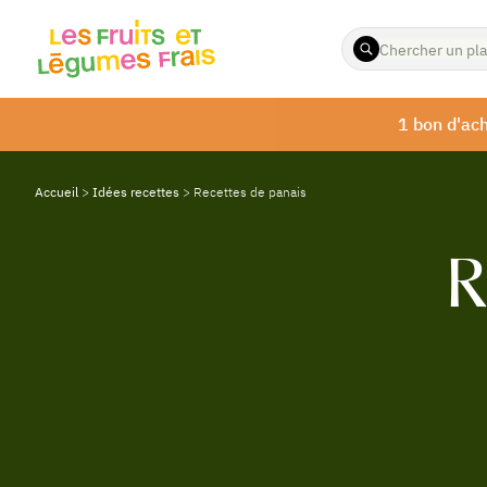
ENTREZ
LES
TERMES
À
1 bon d'ach
RECHERCHER
Accueil
>
Idées recettes
>
Recettes de panais
R