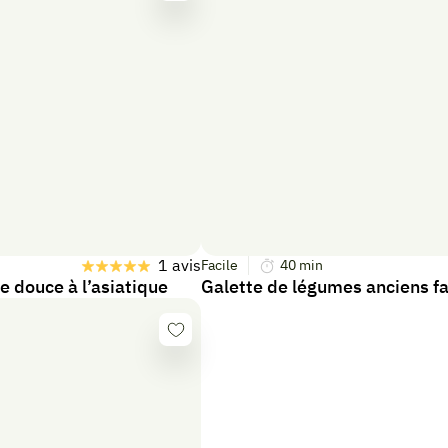
Se
connecter
1 avis
Facile
40
min
e douce à l’asiatique
Galette de légumes anciens f
Se
connecter