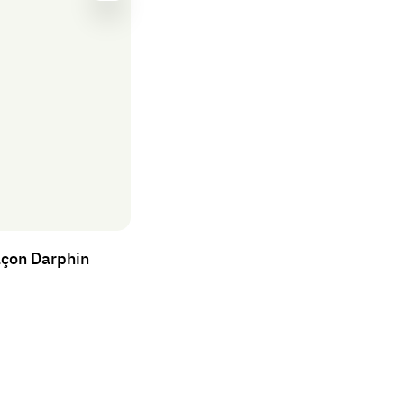
Se
connecter
açon Darphin