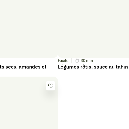
Facile
30
min
ots secs, amandes et
Légumes rôtis, sauce au tahin
Se
connecter