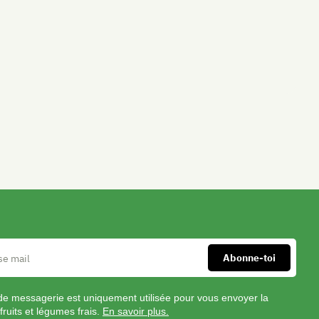
cubes.
Arroser
du
jus
de
citron
Facil
puis
Sala
réserver
dans
un
bol.
Découper
la
betterave
en
très
petits
de messagerie est uniquement utilisée pour vous envoyer la
cubes
fruits et légumes frais.
En savoir plus.