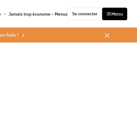
Se connecter
Menu
s
Jamais trop économe – Menus
en frais !