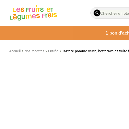
ENTREZ
LES
TERMES
À
1 bon d'ach
RECHERCHER
Accueil
>
Nos recettes
>
Entrée
>
Tartare pomme verte, betterave et truite