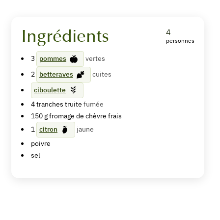
Ingrédients
4
personnes
Tartare
3
pommes
vertes
pomme
2
betteraves
cuites
verte,
ciboulette
betterave
4
tranches
truite
fumée
150
g
fromage de chèvre frais
et
1
citron
jaune
truite
poivre
fumée
sel
en
verrine