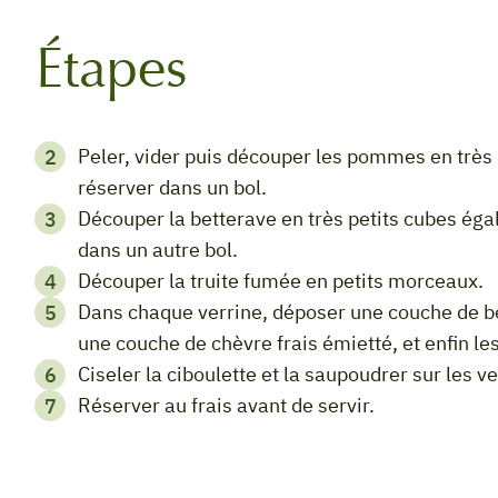
Étapes
Peler, vider puis découper les pommes en très petits cubes. Arroser du jus de citron puis
réserver dans un bol.
Découper la betterave en très petits cubes également. Saler légèrement et poivrer. Réserver
dans un autre bol.
Découper la truite fumée en petits morceaux.
Dans chaque verrine, déposer une couche de betterave, puis une couche de pomme, puis
une couche de chèvre frais émietté, et enfin les
Ciseler la ciboulette et la saupoudrer sur les v
Réserver au frais avant de servir.