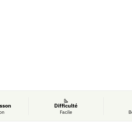
etterave et
isson
Difficulté
on
Facile
B