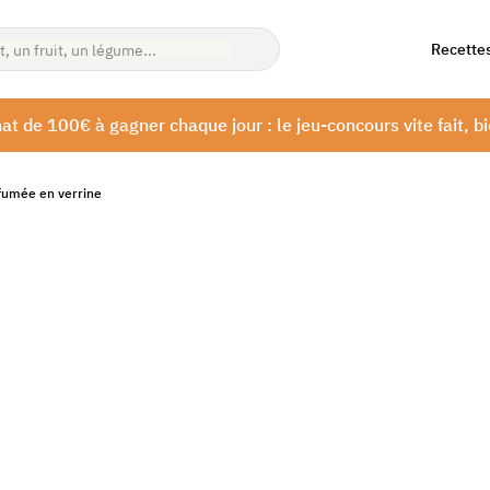
Recette
at de 100€ à gagner chaque jour : le jeu-concours vite fait, bi
 fumée en verrine