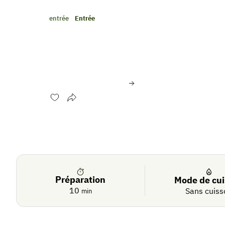
entrée
Entrée
Tartare pomme verte, b
truite fumée en verrine
Évaluer cette recette
Se
Crédit photo:
© Agence CRU / INTERFEL
connecter
Préparation
Mode de cu
10
Sans cuiss
min