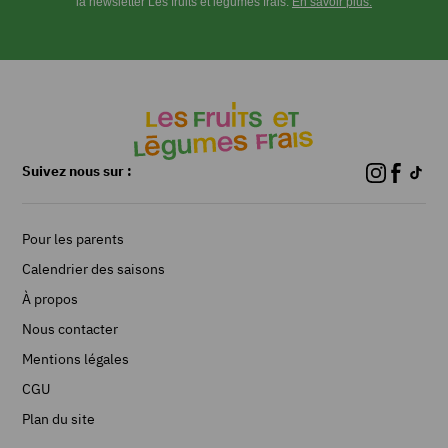
la newsletter Les fruits et légumes frais.
En savoir plus.
les
oranges,
défait
les
quartiers
et
coupe-
les
Suivez nous sur :
en
petits
morceaux*
Pour les parents
puis
ajoute-
Calendrier des saisons
les
À propos
à
Nous contacter
la
salade
Mentions légales
d’endives.
CGU
Coupe
Plan du site
la
mimolette