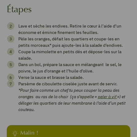
Étapes
Salade
Lave et sèche les endives. Retire le cœur à l’aide d’un
d'endive
économe et émince finement les feuilles.
à
Pèle les oranges, défait les quartiers et coupe-les en
petits morceaux* puis ajoute-les à la salade d’endives.
l'orange
Coupe la mimolette en petits dés et dépose-les sur la
(mimolette
salade.
Dans un bol, prépare la sauce en mélangeant le sel, le
et
poivre, le jus d'orange et l’huile d’olive.
noix)
Verse la sauce et brasse la salade.
Parsème de ciboulette ciselée juste avant de servir.
*Pour faire comme un chef tu peux couper la peau des
oranges au ras de la chair (ça s’appelle «
peler à vif
») et
déloger les quartiers de leur membrane à l’aide d’un petit
Imprimer
couteau.
la
recette
Malin !