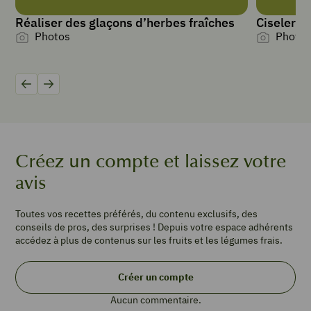
Réaliser des glaçons d’herbes fraîches
Ciseler le
PORTIONS
Photos
Photos
4
3
endives
2
Précédent
Suivant
oranges
le
jus
d’1
Créez un compte et laissez votre
orange
avis
100
g
de
Toutes vos recettes préférés, du contenu exclusifs, des
mimolette
conseils de pros, des surprises ! Depuis votre espace adhérents
*
accédez à plus de contenus sur les fruits et les légumes frais.
10
cerneaux
Créer un compte
de
noix
Aucun commentaire.