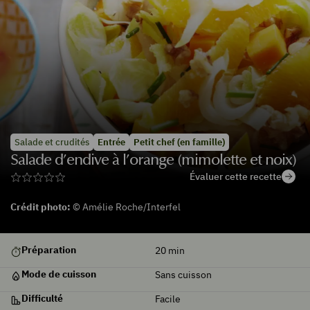
Salade et crudités
Entrée
Petit chef (en famille)
Salade d’endive à l’orange (mimolette et noix)
Évaluer cette recette
Crédit photo:
© Amélie Roche/Interfel
Préparation
20
min
Mode de cuisson
Sans cuisson
Difficulté
Facile