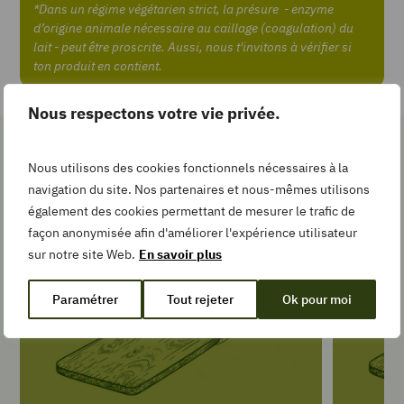
*Dans un régime végétarien strict, la présure - enzyme
Pin
d’origine animale nécessaire au caillage (coagulation) du
Recipe
lait - peut être proscrite. Aussi, nous t'invitons à vérifier si
ton produit en contient.
Add
Nous respectons votre vie privée.
to
Collection
Les gestes simples pour la
Nous utilisons des cookies fonctionnels nécessaires à la
recette
navigation du site. Nos partenaires et nous-mêmes utilisons
également des cookies permettant de mesurer le trafic de
TEMPS DE
façon anonymisée afin d'améliorer l'expérience utilisateur
PRÉPARATION
sur notre site Web.
En savoir plus
minutes
20
min
Paramétrer
Tout rejeter
Ok pour moi
TYPE DE PLAT
Salade et
crudités