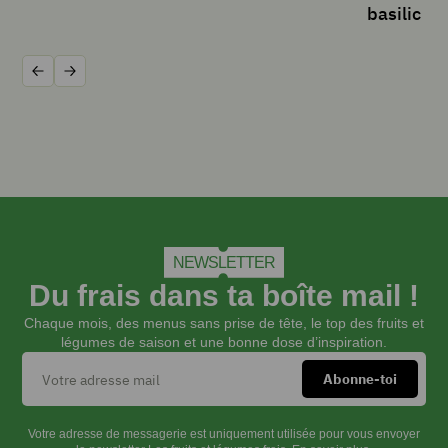
INSTRUCTIONS
basilic
Précédent
Suivant
Lave
et
sèche
les
endives.
Retire
le
cœur
à
NEWSLETTER
l’aide
Du frais dans ta boîte mail !
d’un
économe
Chaque mois, des menus sans prise de tête, le top des fruits et
et
légumes de saison et une bonne dose d’inspiration.
émince
finement
les
feuilles.
Votre adresse de messagerie est uniquement utilisée pour vous envoyer
Pèle