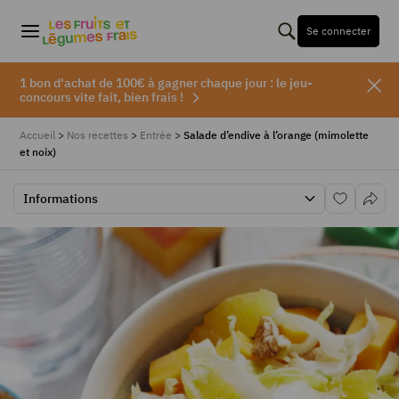
Se connecter
1 bon d'achat de 100€ à gagner chaque jour : le jeu-
concours vite fait, bien frais !
Accueil
>
Nos recettes
>
Entrée
>
Salade d’endive à l’orange (mimolette
et noix)
Informations