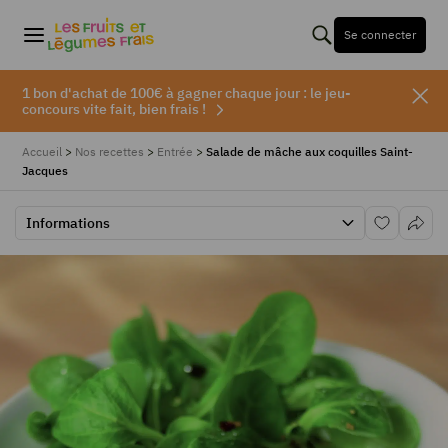
Se connecter
1 bon d'achat de 100€ à gagner chaque jour : le jeu-
concours vite fait, bien frais !
Accueil
>
Nos recettes
>
Entrée
>
Salade de mâche aux coquilles Saint-
Jacques
Informations