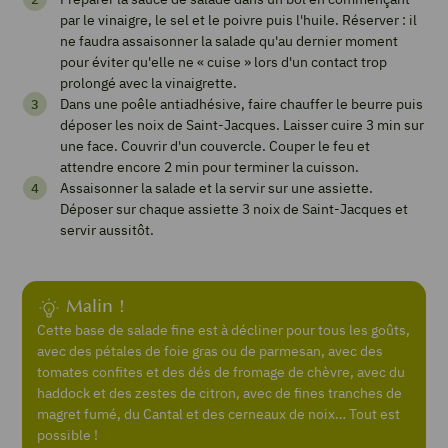
Salade
par le vinaigre, le sel et le poivre puis l'huile. Réserver : il
de
ne faudra assaisonner la salade qu'au dernier moment
mâche
pour éviter qu'elle ne « cuise » lors d'un contact trop
prolongé avec la vinaigrette.
aux
Dans une poêle antiadhésive, faire chauffer le beurre puis
coquilles
déposer les noix de Saint-Jacques. Laisser cuire 3 min sur
une face. Couvrir d'un couvercle. Couper le feu et
Saint-
attendre encore 2 min pour terminer la cuisson.
Assaisonner la salade et la servir sur une assiette.
Jacques
Déposer sur chaque assiette 3 noix de Saint-Jacques et
servir aussitôt.
Imprimer
la
Malin !
recette
Cette base de salade fine est à décliner pour tous les goûts,
avec des pétales de foie gras ou de parmesan, avec des
tomates confites et des dés de fromage de chèvre, avec du
Pin
haddock et des zestes de citron, avec de fines tranches de
Recipe
magret fumé, du Cantal et des cerneaux de noix… Tout est
possible !