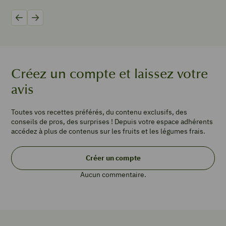
200
g
Précédent
Suivant
de
mâche
12
noix
Créez un compte et laissez votre
de
Saint-
avis
Jacques
20
Toutes vos recettes préférés, du contenu exclusifs, des
g
conseils de pros, des surprises ! Depuis votre espace adhérents
de
accédez à plus de contenus sur les fruits et les légumes frais.
beurre
1
c.
Créer un compte
à
Aucun commentaire.
soupe
de
vinaigre
balsamique
2