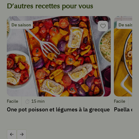
c.
D’autres recettes pour vous
à
soupe
d'huile
De saison
De saison
d'olive
Sel
Poivre
INSTRUCTIONS
Préparer
la
sauce
Facile
15
min
Facile
de
One pot poisson et légumes à la grecque
Paella ex
salade
dans
un
bol
Précédent
Suivant