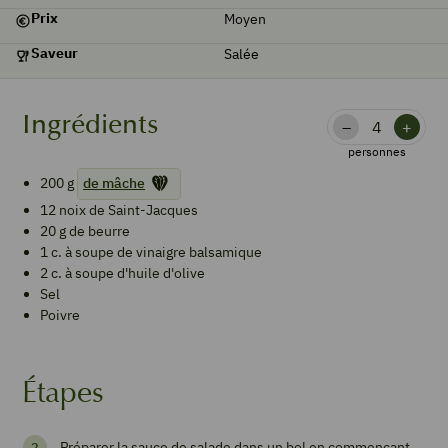
Prix
Moyen
Saveur
Salée
Ingrédients
–
+
personnes
200
g
de mâche
12
noix de Saint-Jacques
20
g
de beurre
1
c. à soupe
de vinaigre balsamique
2
c. à soupe
d'huile d'olive
Sel
Poivre
Étapes
Préparer la sauce de salade dans un bol en commençant