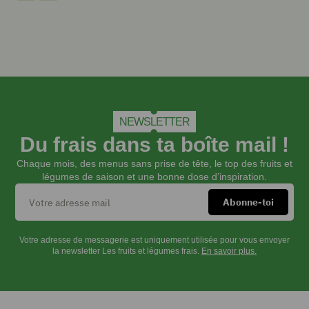
en
commençant
par
le
vinaigre,
le
sel
et
le
NEWSLETTER
poivre
Du frais dans ta boîte mail !
puis
l'huile.
Chaque mois, des menus sans prise de tête, le top des fruits et
Réserver
légumes de saison et une bonne dose d’inspiration.
:
il
ne
faudra
Votre adresse de messagerie est uniquement utilisée pour vous envoyer
assaisonner
la newsletter Les fruits et légumes frais.
En savoir plus.
la
salade
qu'au
dernier