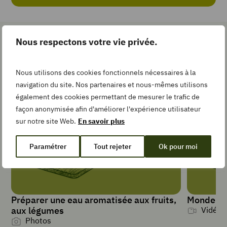
Add
to
Nous respectons votre vie privée.
Collection
Les gestes simples pour la
recette
Nous utilisons des cookies fonctionnels nécessaires à la
navigation du site. Nos partenaires et nous-mêmes utilisons
TEMPS DE
également des cookies permettant de mesurer le trafic de
PRÉPARATION
façon anonymisée afin d'améliorer l'expérience utilisateur
minutes
10
min
sur notre site Web.
En savoir plus
Paramétrer
Tout rejeter
Ok pour moi
TYPE DE PLAT
Salade et
crudités
Préparer une eau aromatisée aux fruits,
Monder l
PORTIONS
aux légumes
Vidéos
4
Photos